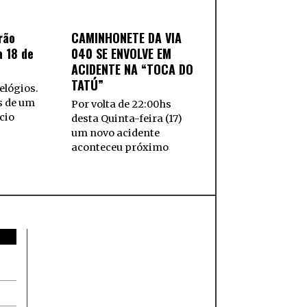
rão
CAMINHONETE DA VIA
a 18 de
040 SE ENVOLVE EM
ACIDENTE NA “TOCA DO
TATÚ”
elógios.
s de um
Por volta de 22:00hs
cio
desta Quinta-feira (17)
um novo acidente
aconteceu próximo