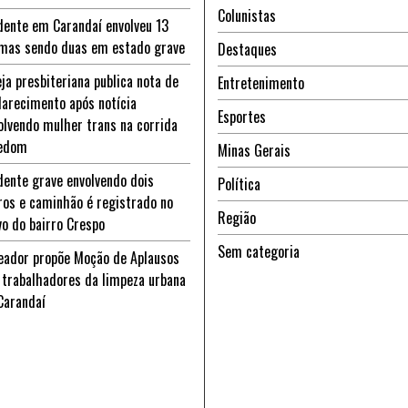
Colunistas
dente em Carandaí envolveu 13
imas sendo duas em estado grave
Destaques
eja presbiteriana publica nota de
Entretenimento
larecimento após notícia
Esportes
olvendo mulher trans na corrida
edom
Minas Gerais
dente grave envolvendo dois
Política
ros e caminhão é registrado no
Região
vo do bairro Crespo
Sem categoria
eador propõe Moção de Aplausos
 trabalhadores da limpeza urbana
Carandaí