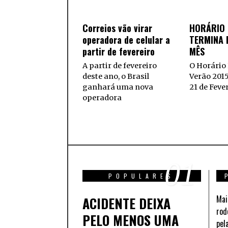
Correios vão virar
HORÁRIO 
operadora de celular a
TERMINA D
partir de fevereiro
MÊS
A partir de fevereiro
O Horário 
deste ano, o Brasil
Verão 201
ganhará uma nova
21 de Feve
operadora
01
POPULARES
Mai
ACIDENTE DEIXA
rod
PELO MENOS UMA
pel