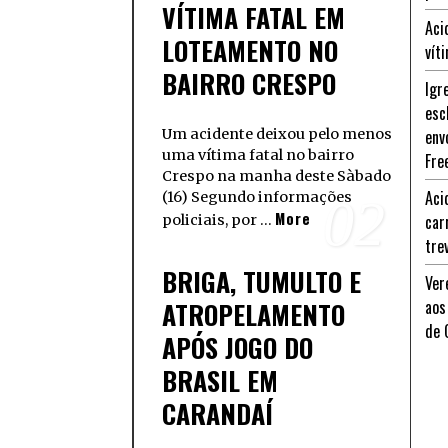
VÍTIMA FATAL EM
Aci
LOTEAMENTO NO
vít
BAIRRO CRESPO
Igr
esc
Um acidente deixou pelo menos
env
uma vítima fatal no bairro
Fre
Crespo na manha deste Sàbado
Aci
(16) Segundo informações
02
More
car
policiais, por …
tre
BRIGA, TUMULTO E
Ver
ATROPELAMENTO
aos
de 
APÓS JOGO DO
BRASIL EM
CARANDAÍ