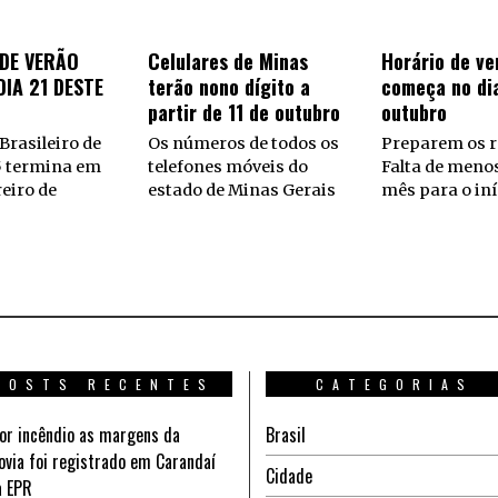
DE VERÃO
Celulares de Minas
Horário de ve
IA 21 DESTE
terão nono dígito a
começa no di
partir de 11 de outubro
outubro
Brasileiro de
Os números de todos os
Preparem os r
5 termina em
telefones móveis do
Falta de meno
reiro de
estado de Minas Gerais
mês para o iní
POSTS RECENTES
CATEGORIAS
or incêndio as margens da
Brasil
ovia foi registrado em Carandaí
Cidade
a EPR