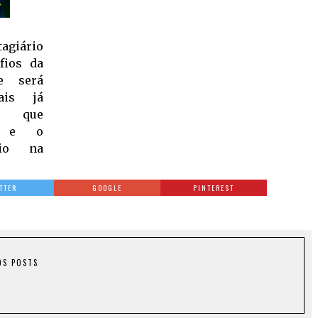
agiário
fios da
e será
ais já
o, que
to e o
rio na
TTER
GOOGLE
PINTEREST
OS POSTS