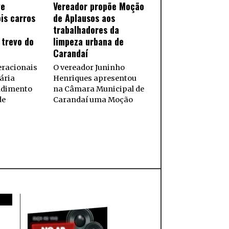
ve
Vereador propõe Moção
is carros
de Aplausos aos
trabalhadores da
 trevo do
limpeza urbana de
Carandaí
eracionais
O vereador Juninho
ária
Henriques apresentou
ndimento
na Câmara Municipal de
de
Carandaí uma Moção