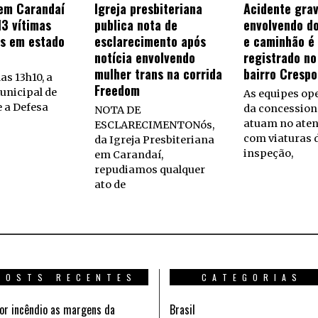
em Carandaí
Igreja presbiteriana
Acidente gra
13 vítimas
publica nota de
envolvendo do
s em estado
esclarecimento após
e caminhão é
notícia envolvendo
registrado no
mulher trans na corrida
bairro Crespo
as 13h10, a
Freedom
unicipal de
As equipes op
 a Defesa
da concession
NOTA DE
atuam no ate
ESCLARECIMENTONós,
com viaturas 
da Igreja Presbiteriana
inspeção,
em Carandaí,
repudiamos qualquer
ato de
POSTS RECENTES
CATEGORIAS
or incêndio as margens da
Brasil