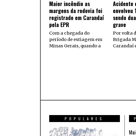
Maior incêndio as
Acidente 
margens da rodovia foi
envolveu 
registrado em Carandaí
sendo dua
pela EPR
grave
Com a chegada do
Por volta d
período de estiagem em
Brigada M
Minas Gerais, quando a
Carandaí e
POPULARES
Mai