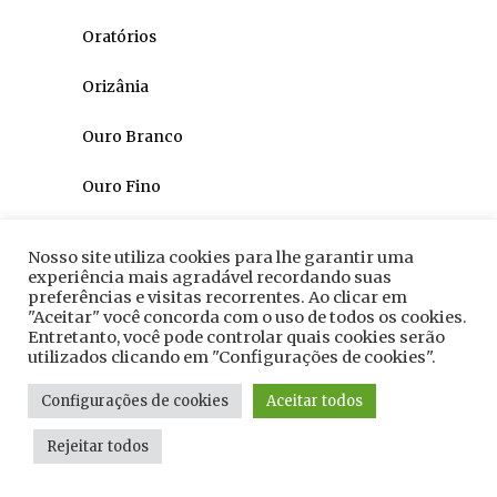
Oratórios
Orizânia
Ouro Branco
Ouro Fino
Ouro Preto
Nosso site utiliza cookies para lhe garantir uma
experiência mais agradável recordando suas
Pains
preferências e visitas recorrentes. Ao clicar em
"Aceitar" você concorda com o uso de todos os cookies.
Paiva
Entretanto, você pode controlar quais cookies serão
utilizados clicando em "Configurações de cookies".
Palma
Configurações de cookies
Aceitar todos
Paraguaçu
Rejeitar todos
Paraisópolis