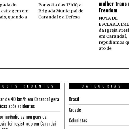
mulher trans 
gada do
Por volta das 13h10, a
Freedom
e estiagem em
Brigada Municipal de
ais, quando a
Carandaí e a Defesa
NOTA DE
ESCLARECIME
da Igreja Pres
em Carandaí,
repudiamos q
ato de
POSTS RECENTES
CATEGORIAS
ar de 40 km/h em Carandaí gera
Brasil
ticas após acidentes
Cidade
or incêndio as margens da
Colunistas
ovia foi registrado em Carandaí