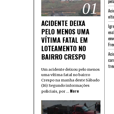
pel
01
Aci
vít
ACIDENTE DEIXA
Igr
PELO MENOS UMA
esc
VÍTIMA FATAL EM
env
Fre
LOTEAMENTO NO
Aci
BAIRRO CRESPO
car
tre
Um acidente deixou pelo menos
uma vítima fatal no bairro
Crespo na manha deste Sàbado
(16) Segundo informações
More
policiais, por …