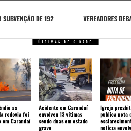
R SUBVENÇÃO DE 192
VEREADORES DEBA
ÚLTIMAS DE CIDADE
êndio as
Acidente em Carandaí
Igreja presbi
a rodovia foi
envolveu 13 vítimas
publica nota 
o em Carandaí
sendo duas em estado
esclarecimen
grave
notícia envol