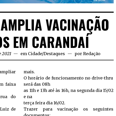
 AMPLIA VACINAÇÃO
OS EM CARANDAÍ
e 2021
em
Cidade
/
Destaques
por
Redação
mpliar
mais.
O horário de funcionamento no drive-thru
m faixa
será das 08h
as 11h e 13h até às 16h, na segunda dia 15/02
 rua do
e na
terça feira dia 16/02.
 Luiz de
Trazer para vacinação os seguintes
documentos: