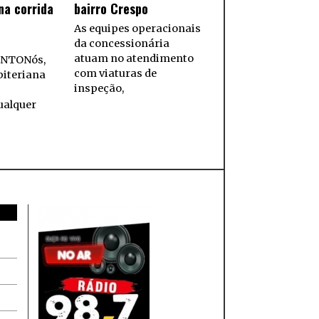
na corrida
bairro Crespo
As equipes operacionais
da concessionária
atuam no atendimento
NTONós,
com viaturas de
biteriana
inspeção,
ualquer