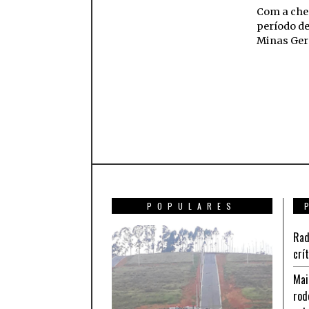
Com a che
período d
Minas Ger
POPULARES
Rad
crí
Mai
rod