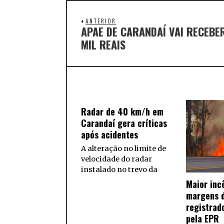
ANTERIOR
APAE DE CARANDAÍ VAI RECEBE
MIL REAIS
Radar de 40 km/h em
Carandaí gera críticas
após acidentes
A alteração no limite de
velocidade do radar
instalado no trevo da
Maior inc
margens d
registrad
pela EPR