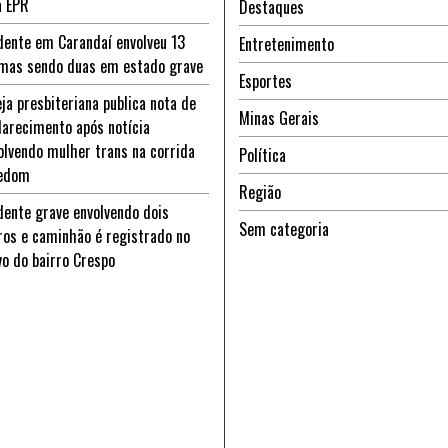
a EPR
Destaques
dente em Carandaí envolveu 13
Entretenimento
imas sendo duas em estado grave
Esportes
eja presbiteriana publica nota de
Minas Gerais
larecimento após notícia
olvendo mulher trans na corrida
Política
edom
Região
dente grave envolvendo dois
Sem categoria
ros e caminhão é registrado no
vo do bairro Crespo