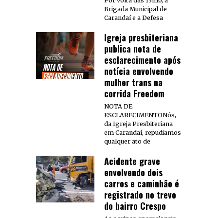
Por volta das 13h10, a
Brigada Municipal de
Carandaí e a Defesa
Igreja presbiteriana
publica nota de
esclarecimento após
notícia envolvendo
mulher trans na
corrida Freedom
NOTA DE
ESCLARECIMENTONós,
da Igreja Presbiteriana
em Carandaí, repudiamos
qualquer ato de
Acidente grave
envolvendo dois
carros e caminhão é
registrado no trevo
do bairro Crespo