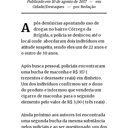
Publicado em 10 de agosto de 2017
em
Cidade
/
Destaques
por
Redação
Após denúncias apontando uso de
drogas no bairro Córrego da
Brígida, a policia se deslocou até o
local onde abordaram dois indivíduos em
atitude suspeita, sendo eles um de 22 anos e
o outro de 30 anos.
Após busca pessoal, policiais encontraram
uma bucha de maconha e R$ 317 (
trezentos e dezessete reais) em dinheiro.
Um dos indivíduos confirmou ser o dono
do produto e informou que venderia um
cigarro de maconha para o segundo
elemento pelo valor de R$ 3,00 ( três reais) .
Ainda próximo aos autores foi encontrada
uma segunda bucha da mesma substância
pelos policiais e ao ser questionado, um dos