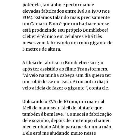
potência, tamanho e performance
elevadas fabricados entre 1960 a 1970 nos
EUA). Estamos falando mais precisamente
um Camaro. E no é que um barbacenense
está produzindo seu próprio Bumblebee!
Cleber é técnico em celulares e há três
meses vem fabricando um robô gigante de
3 metros de altura.
A ideia de fabricar o Bumblebee surgiu
após ter assistido ao filme Transformers.
“Ai veio na minha cabeça: Um dia quero ter
um robô desse em casa. Ai no outro dia já
veio a ideia de fazer o gigante!”, conta ele.
Utilizando o EVA de 10 mm, um material
fácil de manusear, fácil de pintar e que
também é bem leve. “Comecei a fabricação
dele sozinho, depois de um tempo chamei
meu cunhado Abílio para me dar uma mão.
E ele está me ajudando muito nesse