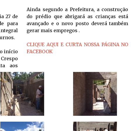
Ainda segundo a Prefeitura, a construção
ia 27 de
do prédio que abrigará as crianças está
de para
avançado e o novo posto deverá também
integral
gerar mais empregos .
turnos.
CLIQUE AQUI E CURTA NOSSA PÁGINA NO
o início
FACEBOOK
o Crespo
ta aos