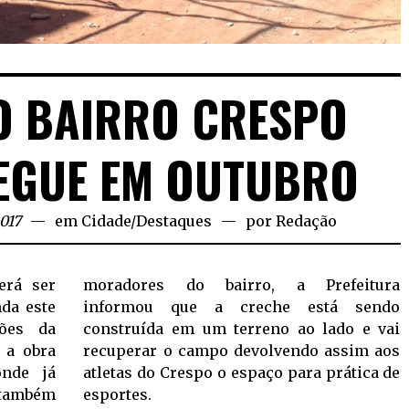
O BAIRRO CRESPO
EGUE EM OUTUBRO
2017
em
Cidade
/
Destaques
por
Redação
erá ser
moradores do bairro, a Prefeitura
da este
informou que a creche está sendo
ções da
construída em um terreno ao lado e vai
, a obra
recuperar o campo devolvendo assim aos
nde já
atletas do Crespo o espaço para prática de
e também
esportes.