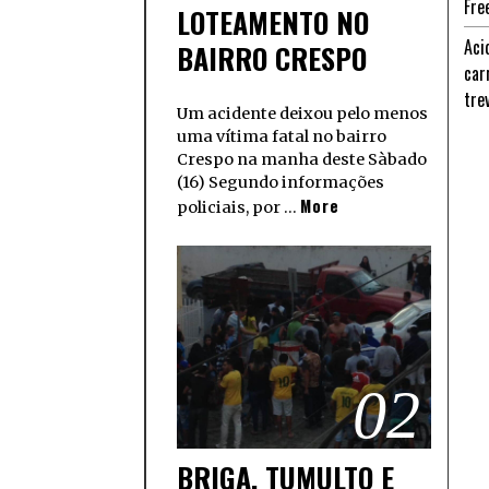
Fre
LOTEAMENTO NO
Aci
BAIRRO CRESPO
car
tre
Um acidente deixou pelo menos
uma vítima fatal no bairro
Crespo na manha deste Sàbado
(16) Segundo informações
More
policiais, por …
02
BRIGA, TUMULTO E