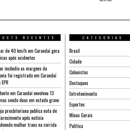
POSTS RECENTES
CATEGORIAS
ar de 40 km/h em Carandaí gera
Brasil
ticas após acidentes
Cidade
or incêndio as margens da
Colunistas
ovia foi registrado em Carandaí
a EPR
Destaques
dente em Carandaí envolveu 13
Entretenimento
imas sendo duas em estado grave
Esportes
eja presbiteriana publica nota de
Minas Gerais
larecimento após notícia
olvendo mulher trans na corrida
Política