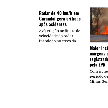
Radar de 40 km/h em
Carandaí gera críticas
após acidentes
A alteração no limite de
velocidade do radar
instalado no trevo da
Maior inc
margens d
registrad
pela EPR
Com a che
período d
Minas Ger