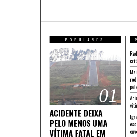
POPULARES
Rad
crí
Mai
rod
pel
01
Aci
vít
ACIDENTE DEIXA
Igr
PELO MENOS UMA
esc
VÍTIMA FATAL EM
env