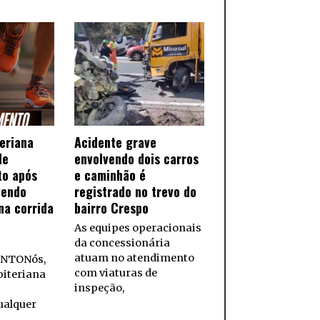
teriana
Acidente grave
de
envolvendo dois carros
to após
e caminhão é
vendo
registrado no trevo do
na corrida
bairro Crespo
As equipes operacionais
da concessionária
atuam no atendimento
NTONós,
com viaturas de
biteriana
inspeção,
ualquer