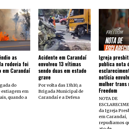
êndio as
Acidente em Carandaí
Igreja presbi
a rodovia foi
envolveu 13 vítimas
publica nota 
o em Carandaí
sendo duas em estado
esclarecimen
grave
notícia envol
mulher trans 
gada do
Por volta das 13h10, a
Freedom
e estiagem em
Brigada Municipal de
ais, quando a
Carandaí e a Defesa
NOTA DE
ESCLARECIME
da Igreja Pres
em Carandaí,
repudiamos q
ato de