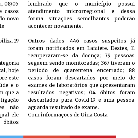
a, 08/05
lembrado que o município possui
e casos
atendimento microrregional e dessa
do novo
forma situações semelhantes poderão
te
acontecer novamente.
iliza 19
Outros dados: 446 casos suspeitos já
foram notificados em Lafaiete. Destes, 11
recuperaram-se da doença; 79 pessoas
ategoria
seguem sendo monitoradas; 367 tiveram o
al, hoje
período de quarentena encerrado; 88
bre este
casos foram descartados por meio de
aúde e o
exames de laboratórios que apresentaram
m que a
resultados negativos; 04 óbitos foram
stigação
descartados para Covid-19 e uma pessoa
es não
aguarda resultado de exame.
qual ele
Com informações de Gina Costa
 óbitos