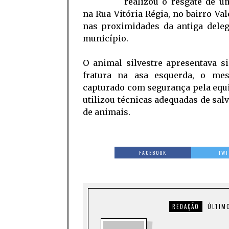
realizou o resgate de u
na Rua Vitória Régia, no bairro Val
nas proximidades da antiga deleg
município.
O animal silvestre apresentava s
fratura na asa esquerda, o me
capturado com segurança pela equ
utilizou técnicas adequadas de sa
de animais.
FACEBOOK
TWI
REDAÇÃO
ÚLTIM