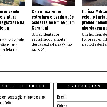
envolvendo
Carro fica sobre
Polícia Milit
e viatura
estrutura elevada após
veículo furta
 registrado na
acidente no km 664 em
prende homem
de da
Carandaí
abordagem n
Um acidente foi
Um homem de 
registrado na noite
foi preso em f
te envolvendo
desta sexta-feira (7) no
na noite desta
hão e uma
km 664
Polícia foi
o
POSTS RECENTES
CATEGORIAS
o em vegetação atinge casa no
Brasil
rro Celine
Cidade