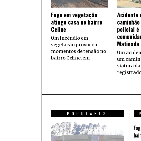
Fogo em vegetação
Acidente 
atinge casa no bairro
caminhão 
Celine
policial é
comunida
Um incêndio em
Matinada
vegetação provocou
momentos de tensão no
Um aciden
bairro Celine, em
um camin
viatura da 
registrad
POPULARES
Fog
bai