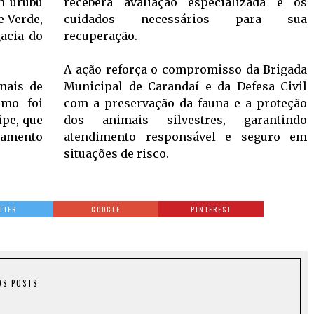
m urubu
receberá avaliação especializada e os
e Verde,
cuidados necessários para sua
acia do
recuperação.
A ação reforça o compromisso da Brigada
inais de
Municipal de Carandaí e da Defesa Civil
smo foi
com a preservação da fauna e a proteção
ipe, que
dos animais silvestres, garantindo
lvamento
atendimento responsável e seguro em
situações de risco.
TTER
GOOGLE
PINTEREST
OS POSTS