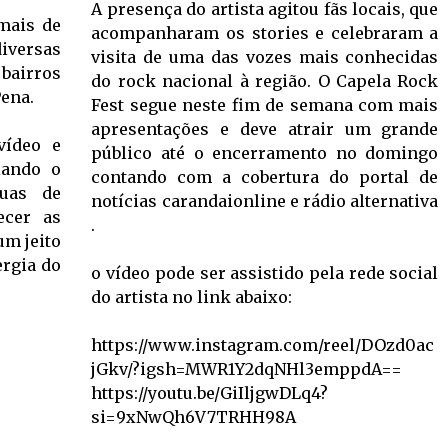
A presença do artista agitou fãs locais, que
mais de
acompanharam os stories e celebraram a
iversas
visita de uma das vozes mais conhecidas
bairros
do rock nacional à região. O Capela Rock
Pena.
Fest segue neste fim de semana com mais
apresentações e deve atrair um grande
vídeo e
público até o encerramento no domingo
iando o
contando com a cobertura do portal de
ruas de
notícias carandaionline e rádio alternativa
ecer as
.
um jeito
ergia do
o vídeo pode ser assistido pela rede social
do artista no link abaixo:
https://www.instagram.com/reel/DOzd0ac
jGkv/?igsh=MWR1Y2dqNHl3emppdA==
https://youtu.be/GiIljgwDLq4?
si=9xNwQh6V7TRHH98A