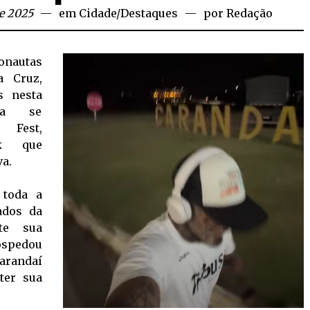
e 2025
em
Cidade
/
Destaques
por
Redação
onautas
a Cruz,
s nesta
ara se
 Fest,
ck que
a.
 toda a
ados da
nte sua
ospedou
Carandaí
ter sua