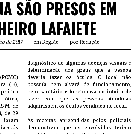
NA SÃO PRESOS EM
HEIRO LAFAIETE
ho de 2017
em
Região
por
Redação
diagnóstico de algumas doenças visuais e
determinação dos graus que a pessoa
 (PCMG)
deveria fazer os óculos. O local não
ra (13),
possuía nem alvará de funcionamento,
 prática
nem sanitário e funcionava no intuito de
 ótica,
fazer com que as pessoas atendidas
.S.M, de
adquirissem os óculos vendidos no local.
B, de 29
, foram
As receitas apreendidas pelos policiais
cia após
demonstram que os envolvidos teriam