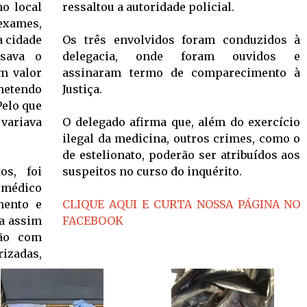
o local
ressaltou a autoridade policial.
xames,
a cidade
Os três envolvidos foram conduzidos à
ssava o
delegacia, onde foram ouvidos e
m valor
assinaram termo de comparecimento à
metendo
Justiça.
Pelo que
variava
O delegado afirma que, além do exercício
ilegal da medicina, outros crimes, como o
de estelionato, poderão ser atribuídos aos
s, foi
suspeitos no curso do inquérito.
 médico
mento e
CLIQUE AQUI E CURTA NOSSA PÁGINA NO
da assim
FACEBOOK
são com
zadas,