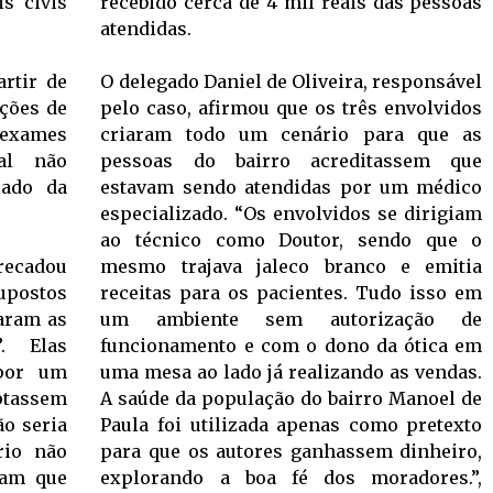
s civis
recebido cerca de 4 mil reais das pessoas
atendidas.
artir de
O delegado Daniel de Oliveira, responsável
ções de
pelo caso, afirmou que os três envolvidos
 exames
criaram todo um cenário para que as
al não
pessoas do bairro acreditassem que
lado da
estavam sendo atendidas por um médico
especializado. “Os envolvidos se dirigiam
ao técnico como Doutor, sendo que o
recadou
mesmo trajava jaleco branco e emitia
postos
receitas para os pacientes. Tudo isso em
caram as
um ambiente sem autorização de
. Elas
funcionamento e com o dono da ótica em
 por um
uma mesa ao lado já realizando as vendas.
optassem
A saúde da população do bairro Manoel de
ão seria
Paula foi utilizada apenas como pretexto
rio não
para que os autores ganhassem dinheiro,
iam que
explorando a boa fé dos moradores.”,