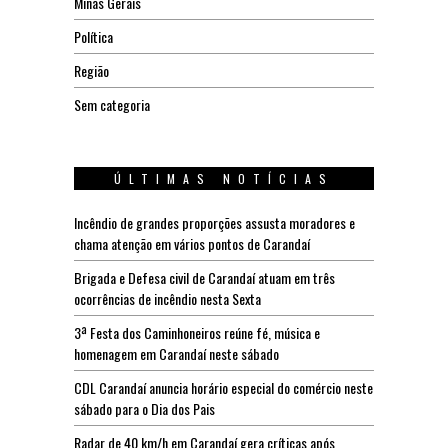
Minas Gerais
Política
Região
Sem categoria
ÚLTIMAS NOTÍCIAS
Incêndio de grandes proporções assusta moradores e
chama atenção em vários pontos de Carandaí
Brigada e Defesa civil de Carandaí atuam em três
ocorrências de incêndio nesta Sexta
3ª Festa dos Caminhoneiros reúne fé, música e
homenagem em Carandaí neste sábado
CDL Carandaí anuncia horário especial do comércio neste
sábado para o Dia dos Pais
Radar de 40 km/h em Carandaí gera críticas após