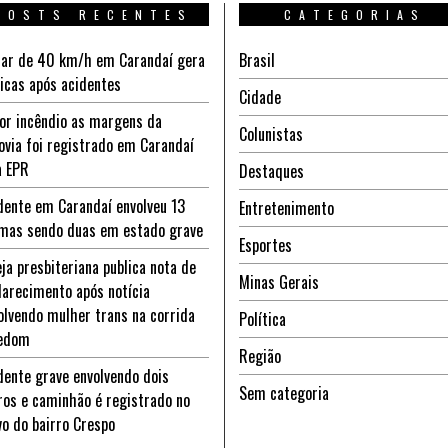
POSTS RECENTES
CATEGORIAS
ar de 40 km/h em Carandaí gera
Brasil
ticas após acidentes
Cidade
or incêndio as margens da
Colunistas
ovia foi registrado em Carandaí
a EPR
Destaques
dente em Carandaí envolveu 13
Entretenimento
imas sendo duas em estado grave
Esportes
eja presbiteriana publica nota de
Minas Gerais
larecimento após notícia
olvendo mulher trans na corrida
Política
edom
Região
dente grave envolvendo dois
Sem categoria
ros e caminhão é registrado no
vo do bairro Crespo