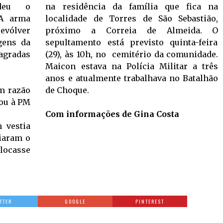
deu o
na residência da família que fica na
 A arma
localidade de Torres de São Sebastião,
evólver
próximo a Correia de Almeida. O
rgens da
sepultamento está previsto quinta-feira
agradas
(29), às 10h, no cemitério da comunidade.
Maicon estava na Polícia Militar a três
anos e atualmente trabalhava no Batalhão
em razão
de Choque.
ou à PM
Com informações de Gina Costa
 vestia
iaram o
olocasse
TTER
GOOGLE
PINTEREST