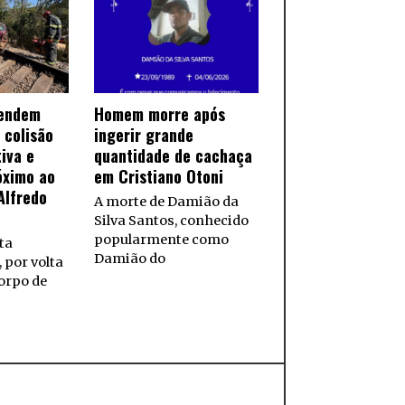
tendem
Homem morre após
 colisão
ingerir grande
iva e
quantidade de cachaça
óximo ao
em Cristiano Otoni
Alfredo
A morte de Damião da
Silva Santos, conhecido
popularmente como
ta
Damião do
 por volta
orpo de