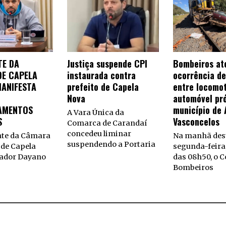
TE DA
Justiça suspende CPI
Bombeiros a
E CAPELA
instaurada contra
ocorrência de
MANIFESTA
prefeito de Capela
entre locomot
Nova
automóvel pr
AMENTOS
município de 
A Vara Única da
S
Vasconcelos
Comarca de Carandaí
concedeu liminar
nte da Câmara
Na manhã des
suspendendo a Portaria
 de Capela
segunda-feira,
eador Dayano
das 08h50, o C
Bombeiros