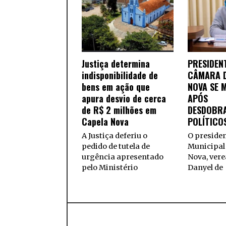
Justiça determina
PRESIDEN
indisponibilidade de
CÂMARA D
bens em ação que
NOVA SE 
apura desvio de cerca
APÓS
de R$ 2 milhões em
DESDOBR
Capela Nova
POLÍTICO
A Justiça deferiu o
O preside
pedido de tutela de
Municipal
urgência apresentado
Nova, ver
pelo Ministério
Danyel de