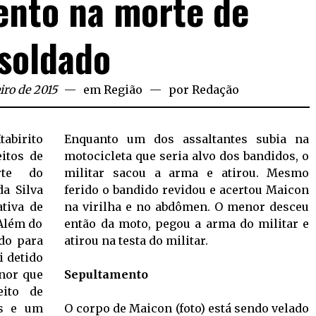
ento na morte de
soldado
iro de 2015
em
Região
por
Redação
abirito
Enquanto um dos assaltantes subia na
itos de
motocicleta que seria alvo dos bandidos, o
rte do
militar sacou a arma e atirou. Mesmo
a Silva
ferido o bandido revidou e acertou Maicon
ativa de
na virilha e no abdômen. O menor desceu
 Além do
então da moto, pegou a arma do militar e
ido para
atirou na testa do militar.
i detido
nor que
Sepultamento
eito de
os e um
O corpo de Maicon (foto) está sendo velado