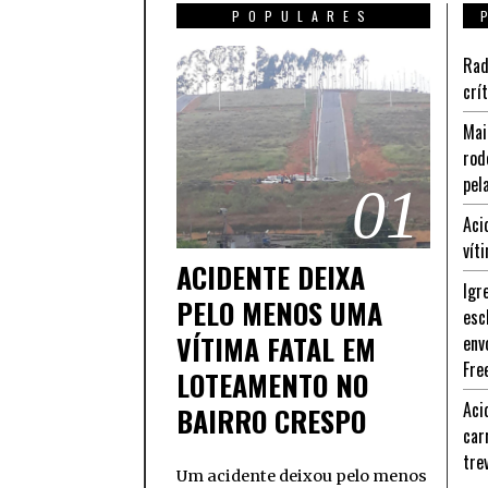
POPULARES
Rad
crí
Mai
rod
pel
01
Aci
vít
ACIDENTE DEIXA
Igr
PELO MENOS UMA
esc
VÍTIMA FATAL EM
env
Fre
LOTEAMENTO NO
Aci
BAIRRO CRESPO
car
tre
Um acidente deixou pelo menos