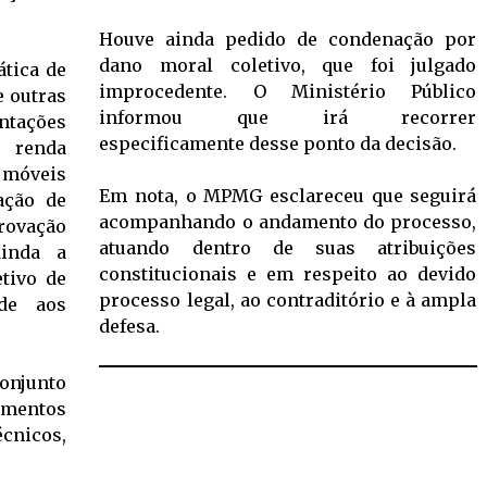
Houve ainda pedido de condenação por
dano moral coletivo, que foi julgado
ática de
improcedente. O Ministério Público
e outras
informou que irá recorrer
tações
especificamente desse ponto da decisão.
a renda
s móveis
Em nota, o MPMG esclareceu que seguirá
ação de
acompanhando o andamento do processo,
rovação
atuando dentro de suas atribuições
ainda a
constitucionais e em respeito ao devido
etivo de
processo legal, ao contraditório e à ampla
ade aos
defesa.
onjunto
umentos
écnicos,