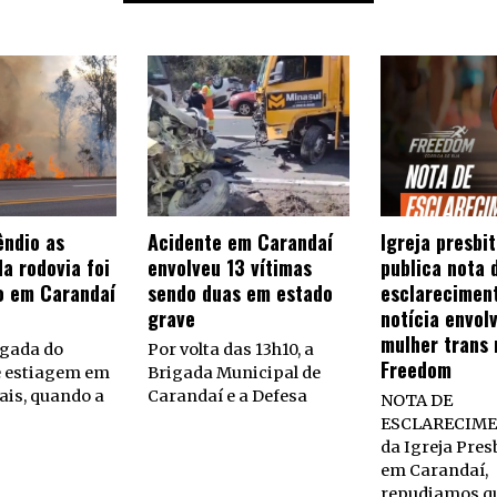
êndio as
Acidente em Carandaí
Igreja presbi
a rodovia foi
envolveu 13 vítimas
publica nota 
o em Carandaí
sendo duas em estado
esclarecimen
grave
notícia envol
mulher trans 
gada do
Por volta das 13h10, a
Freedom
e estiagem em
Brigada Municipal de
ais, quando a
Carandaí e a Defesa
NOTA DE
ESCLARECIME
da Igreja Pres
em Carandaí,
repudiamos q