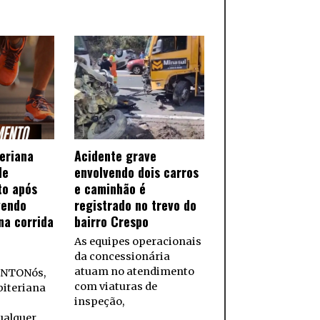
teriana
Acidente grave
de
envolvendo dois carros
to após
e caminhão é
vendo
registrado no trevo do
na corrida
bairro Crespo
As equipes operacionais
da concessionária
atuam no atendimento
NTONós,
com viaturas de
biteriana
inspeção,
ualquer