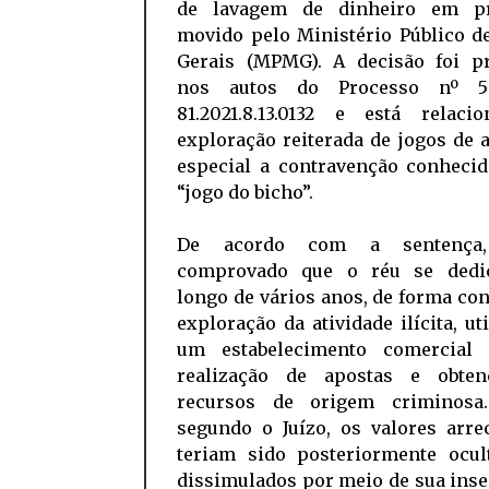
de lavagem de dinheiro em pr
movido pelo Ministério Público d
Gerais (MPMG). A decisão foi pr
nos autos do Processo nº 50
81.2021.8.13.0132 e está relaci
exploração reiterada de jogos de 
especial a contravenção conheci
“jogo do bicho”.
De acordo com a sentença,
comprovado que o réu se dedi
longo de vários anos, de forma con
exploração da atividade ilícita, ut
um estabelecimento comercial
realização de apostas e obte
recursos de origem criminosa
segundo o Juízo, os valores arre
teriam sido posteriormente ocul
dissimulados por meio de sua ins