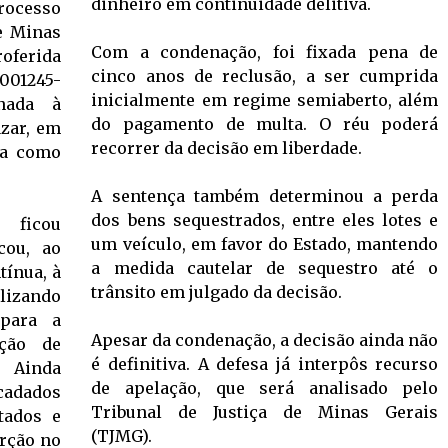
dinheiro em continuidade delitiva.
ocesso
e Minas
Com a condenação, foi fixada pena de
oferida
cinco anos de reclusão, a ser cumprida
01245-
inicialmente em regime semiaberto, além
onada à
do pagamento de multa. O réu poderá
azar, em
recorrer da decisão em liberdade.
da como
A sentença também determinou a perda
dos bens sequestrados, entre eles lotes e
 ficou
um veículo, em favor do Estado, mantendo
cou, ao
a medida cautelar de sequestro até o
tínua, à
trânsito em julgado da decisão.
ilizando
 para a
Apesar da condenação, a decisão ainda não
nção de
é definitiva. A defesa já interpôs recurso
. Ainda
de apelação, que será analisado pelo
cadados
Tribunal de Justiça de Minas Gerais
tados e
(TJMG).
erção no