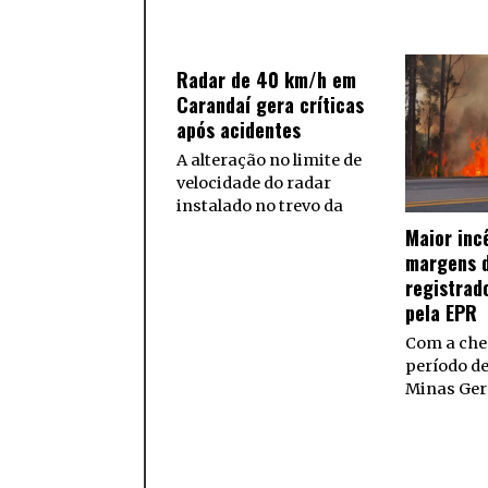
Radar de 40 km/h em
Carandaí gera críticas
após acidentes
A alteração no limite de
velocidade do radar
instalado no trevo da
Maior inc
margens d
registrad
pela EPR
Com a che
período d
Minas Ger