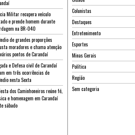
andaí
Colunistas
ícia Militar recupera veículo
tado e prende homem durante
Destaques
rdagem na BR-040
Entretenimento
êndio de grandes proporções
Esportes
usta moradores e chama atenção
vários pontos de Carandaí
Minas Gerais
gada e Defesa civil de Carandaí
Política
am em três ocorrências de
Região
êndio nesta Sexta
Sem categoria
Festa dos Caminhoneiros reúne fé,
ica e homenagem em Carandaí
te sábado