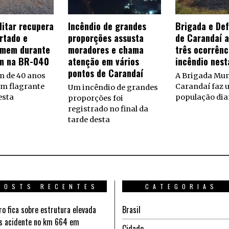
litar recupera
Incêndio de grandes
Brigada e Def
urtado e
proporções assusta
de Carandaí 
omem durante
moradores e chama
três ocorrênc
m na BR-040
atenção em vários
incêndio nest
pontos de Carandaí
 de 40 anos
A Brigada Mun
em flagrante
Carandaí faz u
Um incêndio de grandes
esta
população dia
proporções foi
registrado no final da
tarde desta
POSTS RECENTES
CATEGORIAS
ro fica sobre estrutura elevada
Brasil
s acidente no km 664 em
Cidade