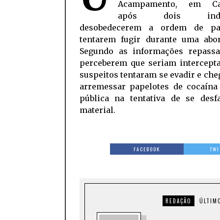
Acampamento, em Car
após dois indiv
desobedecerem a ordem de pa
tentarem fugir durante uma abo
Segundo as informações repassa
perceberem que seriam intercepta
suspeitos tentaram se evadir e ch
arremessar papelotes de cocaína
pública na tentativa de se desfazer do
material.
FACEBOOK
TWI
REDAÇÃO
ÚLTIM