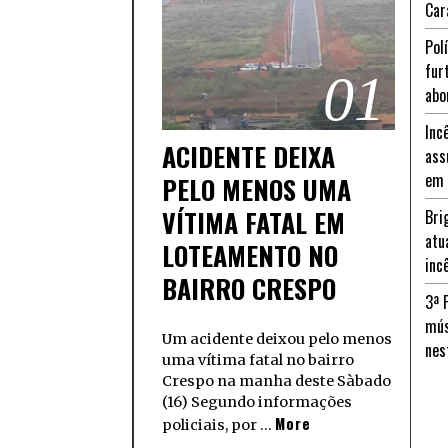
Car
Pol
fur
01
abo
Inc
ACIDENTE DEIXA
ass
em 
PELO MENOS UMA
VÍTIMA FATAL EM
Bri
atu
LOTEAMENTO NO
inc
BAIRRO CRESPO
3ª 
mús
Um acidente deixou pelo menos
nes
uma vítima fatal no bairro
Crespo na manha deste Sàbado
(16) Segundo informações
More
policiais, por …