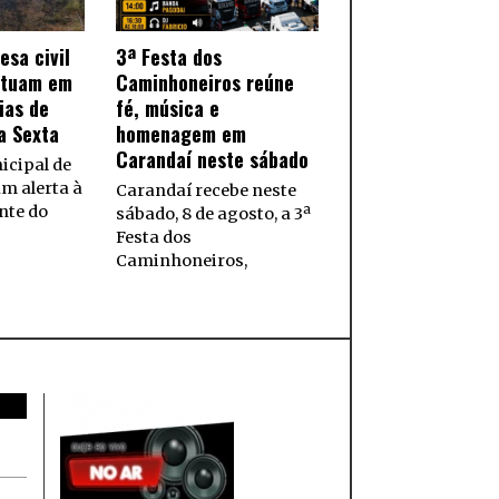
esa civil
3ª Festa dos
atuam em
Caminhoneiros reúne
ias de
fé, música e
a Sexta
homenagem em
Carandaí neste sábado
icipal de
m alerta à
Carandaí recebe neste
nte do
sábado, 8 de agosto, a 3ª
Festa dos
Caminhoneiros,