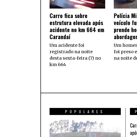
Carro fica sobre
Polícia Mi
estrutura elevada após
veículo f
acidente no km 664 em
prende h
Carandaí
abordage
Um acidente foi
Um homem
registrado na noite
foi preso 
desta sexta-feira (7) no
na noite d
km 664
POPULARES
Car
apó