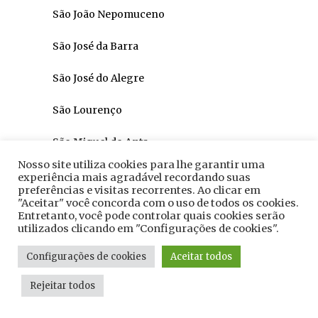
São João Nepomuceno
São José da Barra
São José do Alegre
São Lourenço
São Miguel do Anta
Nosso site utiliza cookies para lhe garantir uma
São Pedro da União
experiência mais agradável recordando suas
preferências e visitas recorrentes. Ao clicar em
"Aceitar" você concorda com o uso de todos os cookies.
São Roque de Minas
Entretanto, você pode controlar quais cookies serão
utilizados clicando em "Configurações de cookies".
São Sebastião da Bela Vista
Configurações de cookies
Aceitar todos
São Sebastião da Vargem Alegre
Rejeitar todos
São Sebastião do Oeste