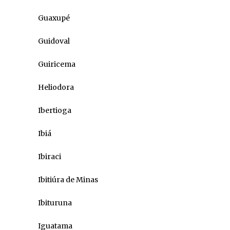
Guaxupé
Guidoval
Guiricema
Heliodora
Ibertioga
Ibiá
Ibiraci
Ibitiúra de Minas
Ibituruna
Iguatama