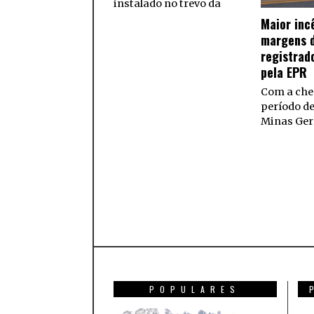
instalado no trevo da
Maior inc
margens d
registrad
pela EPR
Com a che
período d
Minas Ger
POPULARES