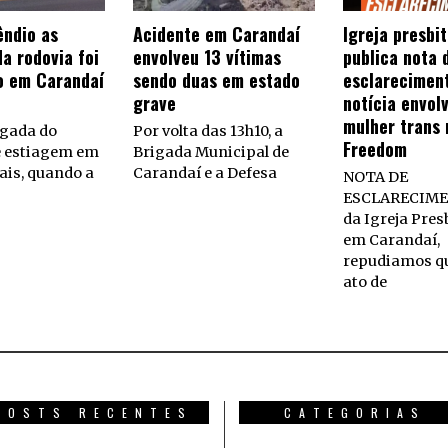
êndio as
Acidente em Carandaí
Igreja presbi
a rodovia foi
envolveu 13 vítimas
publica nota 
o em Carandaí
sendo duas em estado
esclarecimen
grave
notícia envol
mulher trans 
gada do
Por volta das 13h10, a
Freedom
e estiagem em
Brigada Municipal de
ais, quando a
Carandaí e a Defesa
NOTA DE
ESCLARECIME
da Igreja Pres
em Carandaí,
repudiamos q
ato de
POSTS RECENTES
CATEGORIAS