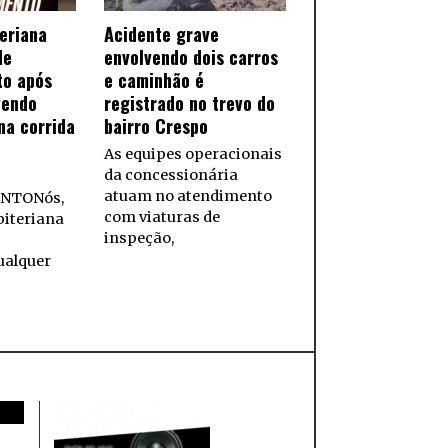
teriana
Acidente grave
de
envolvendo dois carros
to após
e caminhão é
vendo
registrado no trevo do
na corrida
bairro Crespo
As equipes operacionais
da concessionária
atuam no atendimento
NTONós,
com viaturas de
biteriana
inspeção,
ualquer