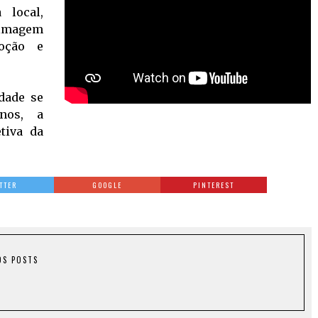
 local,
 imagem
oção e
dade se
nos, a
etiva da
TTER
GOOGLE
PINTEREST
OS POSTS