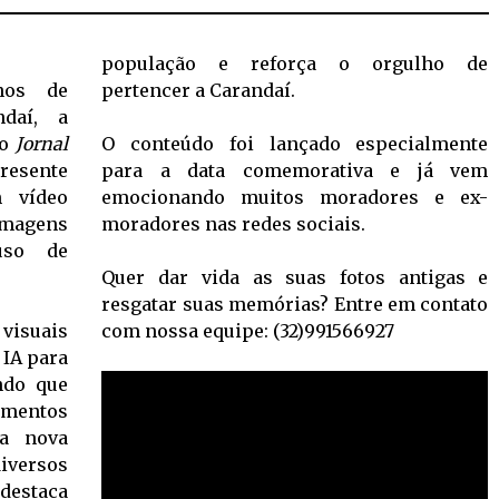
população e reforça o orgulho de
nos de
pertencer a Carandaí.
ndaí, a
do
Jornal
O conteúdo foi lançado especialmente
esente
para a data comemorativa e já vem
m vídeo
emocionando muitos moradores e ex-
imagens
moradores nas redes sociais.
uso de
Quer dar vida as suas fotos antigas e
resgatar suas memórias? Entre em contato
visuais
com nossa equipe: (32)991566927
 IA para
ndo que
mentos
a nova
iversos
destaca