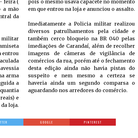
 feira (
pois o mesmo usava capacete no momento
o a mão
em que entrou na loja e anunciou o assalto.
ntral da
Imediatamente a Policia militar realizou
diversos patrulhamentos pela cidade e
militar
também cerco bloqueio na BR 040 pelas
amiseta
imediações de Carandaí, além de recolher
a entrou
imagens de câmeras de vigilância de
maculada
comércios da rua, porém até o fechamento
ravessia
desta edição ainda não havia pistas do
uma arma
suspeito e nem mesmo a certeza se
eguida a
haveria ainda um segundo comparsa o
quantia
aguardando nos arredores do comércio.
reais) e
da loja.
TTER
GOOGLE
PINTEREST