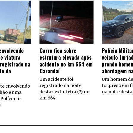
envolvendo
Carro fica sobre
Polícia Milit
e viatura
estrutura elevada após
veículo furta
 registrado na
acidente no km 664 em
prende homem
de da
Carandaí
abordagem n
Um acidente foi
Um homem de 
registrado na noite
foi preso em f
te envolvendo
desta sexta-feira (7) no
na noite desta
hão e uma
km 664
Polícia foi
o