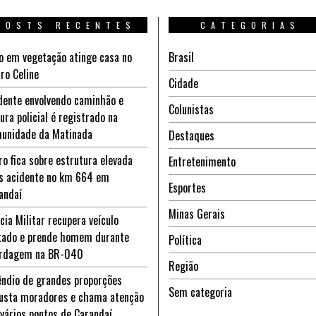
POSTS RECENTES
CATEGORIAS
o em vegetação atinge casa no
Brasil
rro Celine
Cidade
dente envolvendo caminhão e
Colunistas
tura policial é registrado na
unidade da Matinada
Destaques
ro fica sobre estrutura elevada
Entretenimento
s acidente no km 664 em
Esportes
andaí
Minas Gerais
ícia Militar recupera veículo
tado e prende homem durante
Política
rdagem na BR-040
Região
êndio de grandes proporções
Sem categoria
usta moradores e chama atenção
vários pontos de Carandaí