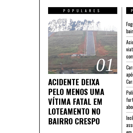
POPULARES
Fog
bai
Aci
via
com
01
Car
apó
ACIDENTE DEIXA
Car
PELO MENOS UMA
Pol
VÍTIMA FATAL EM
fur
abo
LOTEAMENTO NO
Inc
BAIRRO CRESPO
ass
em 