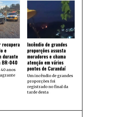
ar recupera
Incêndio de grandes
do e
proporções assusta
 durante
moradores e chama
a BR-040
atenção em vários
pontos de Carandaí
40 anos
lagrante
Um incêndio de grandes
proporções foi
registrado no final da
tarde desta