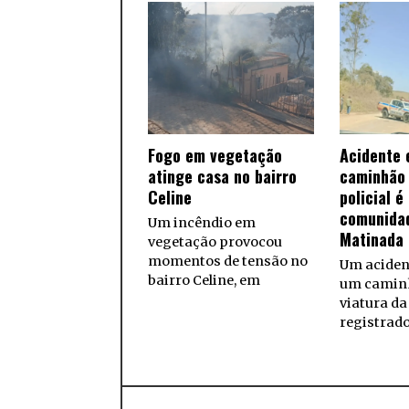
Fogo em vegetação
Acidente 
atinge casa no bairro
caminhão 
Celine
policial é
comunida
Um incêndio em
Matinada
vegetação provocou
momentos de tensão no
Um aciden
bairro Celine, em
um camin
viatura da 
registrad