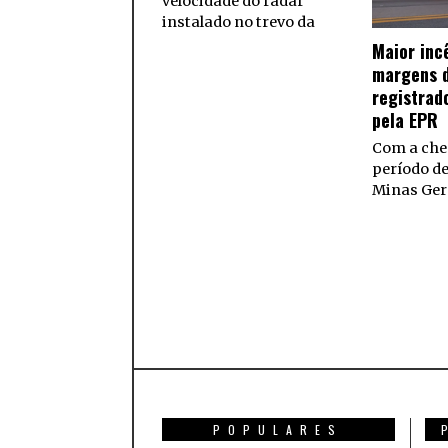
velocidade do radar
instalado no trevo da
Maior inc
margens d
registrad
pela EPR
Com a che
período d
Minas Ger
POPULARES