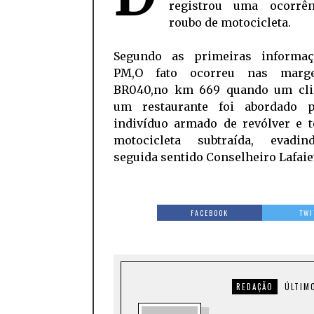
registrou uma ocorrê
roubo de motocicleta.
Segundo as primeiras informa
PM,O fato ocorreu nas marg
BR040,no km 669 quando um cli
um restaurante foi abordado 
indivíduo armado de revólver e t
motocicleta subtraída, evadi
seguida sentido Conselheiro Lafaie
FACEBOOK
TWI
REDAÇÃO
ÚLTIM