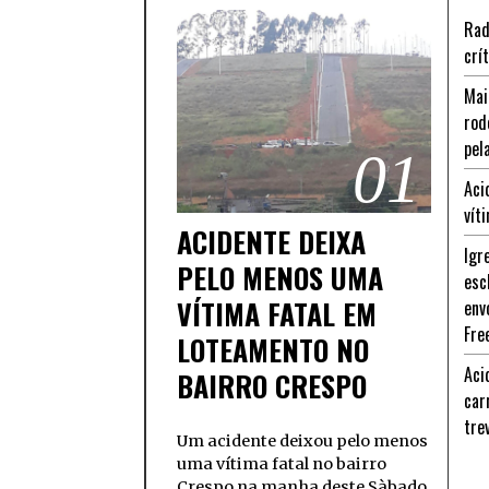
Rad
crí
Mai
rod
pel
01
Aci
vít
ACIDENTE DEIXA
Igr
PELO MENOS UMA
esc
VÍTIMA FATAL EM
env
Fre
LOTEAMENTO NO
Aci
BAIRRO CRESPO
car
tre
Um acidente deixou pelo menos
uma vítima fatal no bairro
Crespo na manha deste Sàbado