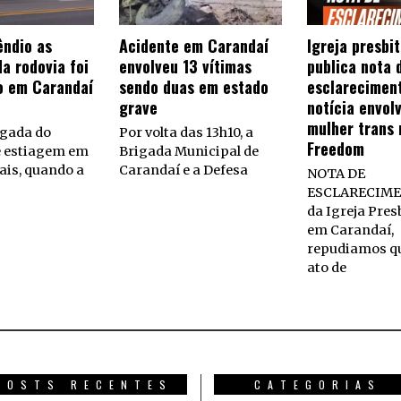
êndio as
Acidente em Carandaí
Igreja presbi
a rodovia foi
envolveu 13 vítimas
publica nota 
o em Carandaí
sendo duas em estado
esclarecimen
grave
notícia envol
mulher trans 
gada do
Por volta das 13h10, a
Freedom
e estiagem em
Brigada Municipal de
ais, quando a
Carandaí e a Defesa
NOTA DE
ESCLARECIME
da Igreja Pres
em Carandaí,
repudiamos q
ato de
POSTS RECENTES
CATEGORIAS