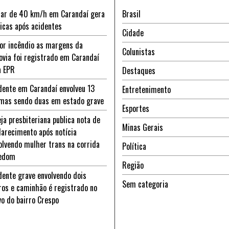
ar de 40 km/h em Carandaí gera
Brasil
ticas após acidentes
Cidade
or incêndio as margens da
Colunistas
ovia foi registrado em Carandaí
a EPR
Destaques
dente em Carandaí envolveu 13
Entretenimento
imas sendo duas em estado grave
Esportes
eja presbiteriana publica nota de
Minas Gerais
larecimento após notícia
olvendo mulher trans na corrida
Política
edom
Região
dente grave envolvendo dois
Sem categoria
ros e caminhão é registrado no
vo do bairro Crespo