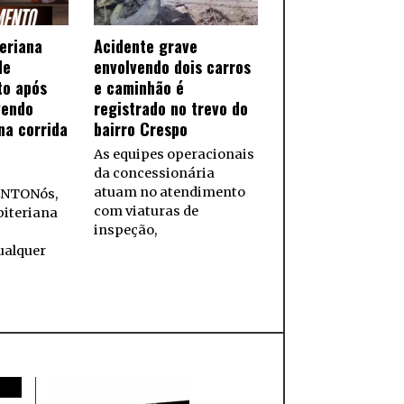
teriana
Acidente grave
de
envolvendo dois carros
to após
e caminhão é
vendo
registrado no trevo do
na corrida
bairro Crespo
As equipes operacionais
da concessionária
atuam no atendimento
NTONós,
com viaturas de
biteriana
inspeção,
ualquer