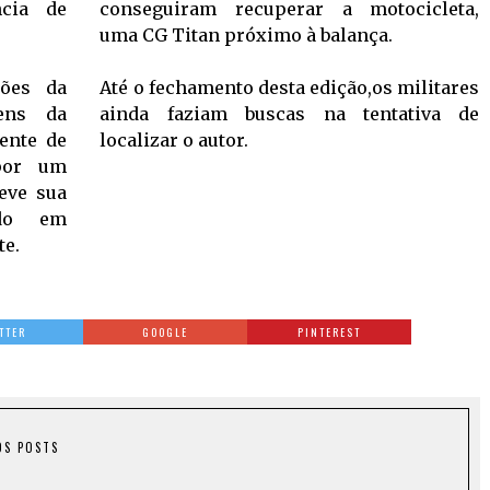
ncia de
conseguiram recuperar a motocicleta,
uma CG Titan próximo à balança.
ções da
Até o fechamento desta edição,os militares
ens da
ainda faziam buscas na tentativa de
ente de
localizar o autor.
por um
eve sua
ndo em
te.
TTER
GOOGLE
PINTEREST
OS POSTS