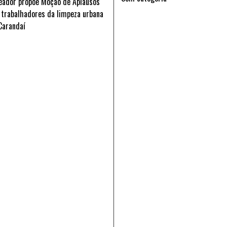
eador propõe Moção de Aplausos
 trabalhadores da limpeza urbana
Carandaí