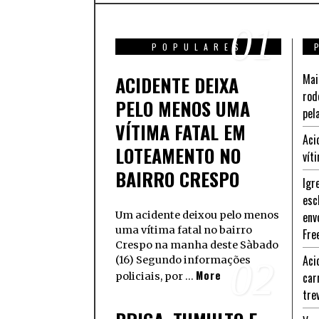
01
POPULARES
Mai
ACIDENTE DEIXA
rod
PELO MENOS UMA
pel
VÍTIMA FATAL EM
Aci
LOTEAMENTO NO
vít
BAIRRO CRESPO
Igr
esc
Um acidente deixou pelo menos
env
uma vítima fatal no bairro
Fre
Crespo na manha deste Sàbado
Aci
(16) Segundo informações
02
More
car
policiais, por …
tre