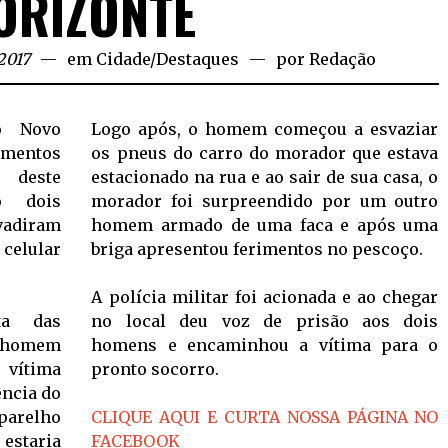
ORIZONTE
2017
em
Cidade
/
Destaques
por
Redação
o Novo
Logo após, o homem começou a esvaziar
omentos
os pneus do carro do morador que estava
 deste
estacionado na rua e ao sair de sua casa, o
o dois
morador foi surpreendido por um outro
vadiram
homem armado de uma faca e após uma
celular
briga apresentou ferimentos no pescoço.
A polícia militar foi acionada e ao chegar
ta das
no local deu voz de prisão aos dois
m homem
homens e encaminhou a vítima para o
vítima
pronto socorro.
ência do
parelho
CLIQUE AQUI E CURTA NOSSA PÁGINA NO
 estaria
FACEBOOK