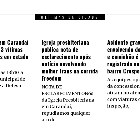
ÚLTIMAS DE CIDADE
em Carandaí
Igreja presbiteriana
Acidente gra
13 vítimas
publica nota de
envolvendo do
s em estado
esclarecimento após
e caminhão é
notícia envolvendo
registrado no
mulher trans na corrida
bairro Crespo
as 13h10, a
Freedom
unicipal de
As equipes op
 a Defesa
da concession
NOTA DE
atuam no ate
ESCLARECIMENTONós,
com viaturas 
da Igreja Presbiteriana
inspeção,
em Carandaí,
repudiamos qualquer
ato de