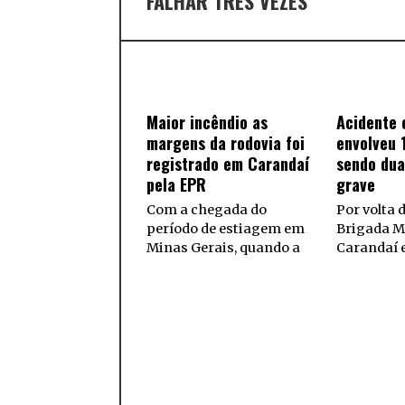
FALHAR TRÊS VEZES
Maior incêndio as
Acidente 
margens da rodovia foi
envolveu 
registrado em Carandaí
sendo dua
pela EPR
grave
Com a chegada do
Por volta d
período de estiagem em
Brigada M
Minas Gerais, quando a
Carandaí e