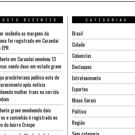
POSTS RECENTES
CATEGORIAS
or incêndio as margens da
Brasil
ovia foi registrado em Carandaí
Cidade
a EPR
Colunistas
dente em Carandaí envolveu 13
imas sendo duas em estado grave
Destaques
eja presbiteriana publica nota de
Entretenimento
larecimento após notícia
Esportes
olvendo mulher trans na corrida
edom
Minas Gerais
dente grave envolvendo dois
Política
ros e caminhão é registrado no
Região
vo do bairro Crespo
Sem categoria