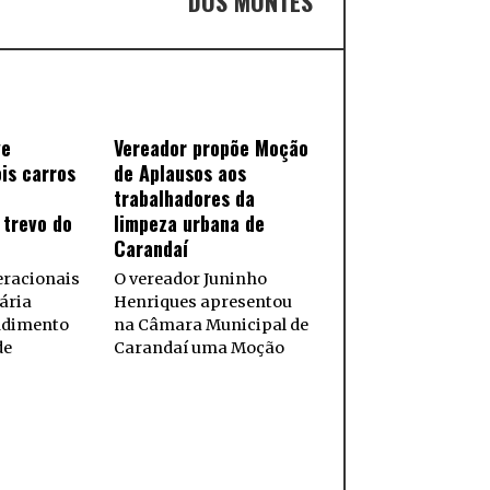
DOS MONTES
ve
Vereador propõe Moção
is carros
de Aplausos aos
trabalhadores da
 trevo do
limpeza urbana de
Carandaí
eracionais
O vereador Juninho
ária
Henriques apresentou
ndimento
na Câmara Municipal de
de
Carandaí uma Moção