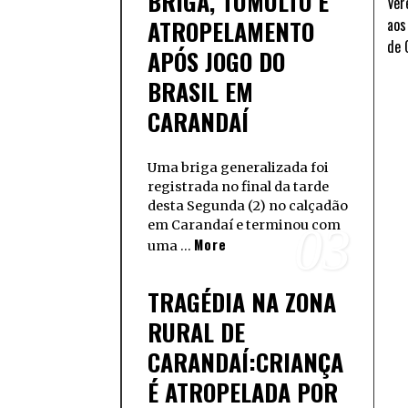
BRIGA, TUMULTO E
Ver
ATROPELAMENTO
aos
de 
APÓS JOGO DO
BRASIL EM
CARANDAÍ
Uma briga generalizada foi
registrada no final da tarde
desta Segunda (2) no calçadão
em Carandaí e terminou com
03
More
uma …
TRAGÉDIA NA ZONA
RURAL DE
CARANDAÍ:CRIANÇA
É ATROPELADA POR