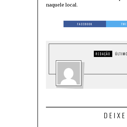
naquele local.
FACEBOOK
TWI
REDAÇÃO
ÚLTIM
DEIX