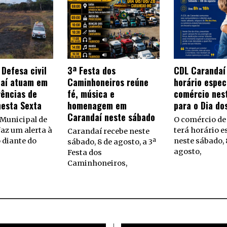
Defesa civil
3ª Festa dos
CDL Carandaí
daí atuam em
Caminhoneiros reúne
horário espec
rências de
fé, música e
comércio nes
nesta Sexta
homenagem em
para o Dia do
Carandaí neste sábado
 Municipal de
O comércio de
az um alerta à
terá horário e
Carandaí recebe neste
 diante do
neste sábado, 
sábado, 8 de agosto, a 3ª
agosto,
Festa dos
Caminhoneiros,