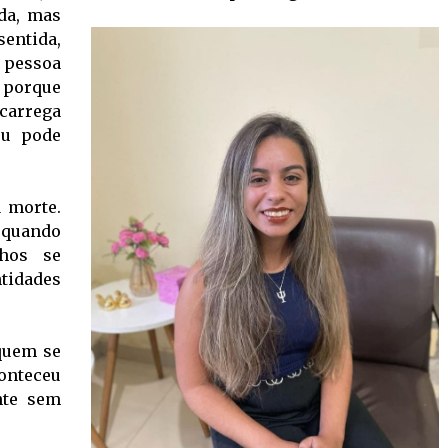
da, mas
sentida,
pessoa
, porque
arrega
eu pode
a morte.
quando
nhos se
tidades
 quem se
onteceu
nte sem