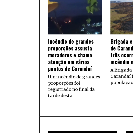
Incêndio de grandes
Brigada e 
proporções assusta
de Caran
moradores e chama
três ocor
atenção em vários
incêndio 
pontos de Carandaí
A Brigada
Carandaí f
Um incêndio de grandes
população
proporções foi
registrado no final da
tarde desta