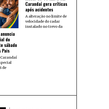
Carandaí gera críticas
após acidentes
A alteração no limite de
velocidade do radar
instalado no trevo da
 anuncia
ial do
te sábado
s Pais
 Carandaí
special
8 de