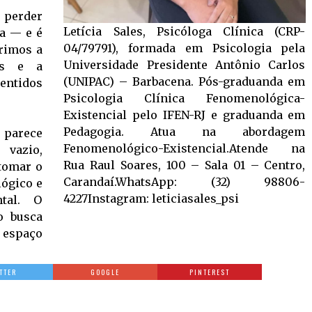
 perder
Letícia Sales, Psicóloga Clínica (CRP-
na — e é
04/79791), formada em Psicologia pela
rimos a
Universidade Presidente Antônio Carlos
os e a
(UNIPAC) – Barbacena. Pós-graduanda em
entidos
Psicologia Clínica Fenomenológica-
Existencial pelo IFEN-RJ e graduanda em
Pedagogia. Atua na abordagem
parece
Fenomenológico-Existencial.Atende na
 vazio,
Rua Raul Soares, 100 – Sala 01 – Centro,
etomar o
Carandaí.WhatsApp: (32) 98806-
lógico e
4227Instagram: leticiasales_psi
ntal. O
o busca
 espaço
TTER
GOOGLE
PINTEREST