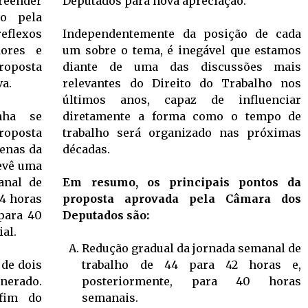
eender
Deputados para nova apreciação.
o pela
eflexos
Independentemente da posição de cada
dores e
um sobre o tema, é inegável que estamos
proposta
diante de uma das discussões mais
va.
relevantes do Direito do Trabalho nos
últimos anos, capaz de influenciar
nha se
diretamente a forma como o tempo de
roposta
trabalho será organizado nas próximas
penas da
décadas.
revê uma
anal de
Em resumo, os principais pontos da
44 horas
proposta aprovada pela Câmara dos
 para 40
Deputados são:
al.
Redução gradual da jornada semanal de
 de dois
trabalho de 44 para 42 horas e,
nerado.
posteriormente, para 40 horas
 fim do
semanais.