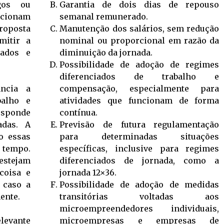
gos ou
Garantia de dois dias de repouso
ncionam
semanal remunerado.
roposta
Manutenção dos salários, sem redução
mitir a
nominal ou proporcional em razão da
iados e
diminuição da jornada.
Possibilidade de adoção de regimes
diferenciados de trabalho e
ância a
compensação, especialmente para
balho e
atividades que funcionam de forma
responde
contínua.
adas. A
Previsão de futura regulamentação
o essas
para determinadas situações
o tempo.
específicas, inclusive para regimes
stejam
diferenciados de jornada, como a
coisa e
jornada 12×36.
 caso a
Possibilidade de adoção de medidas
ente.
transitórias voltadas aos
microempreendedores individuais,
levante
microempresas e empresas de