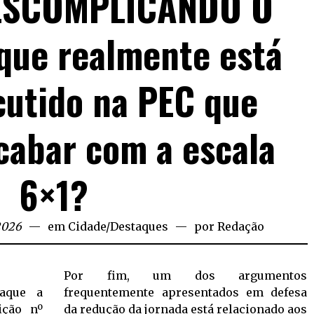
ESCOMPLICANDO O
que realmente está
cutido na PEC que
cabar com a escala
6×1?
2026
em
Cidade
/
Destaques
por
Redação
Por fim, um dos argumentos
taque a
frequentemente apresentados em defesa
ição nº
da redução da jornada está relacionado aos