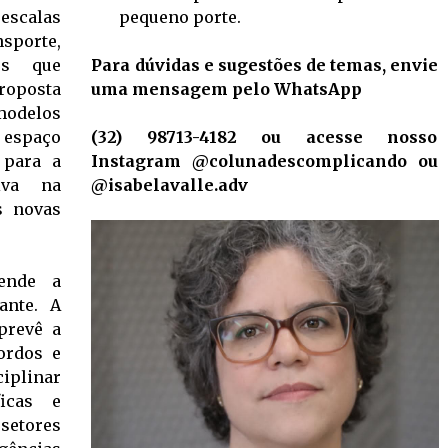
scalas
pequeno porte.
nsporte,
es que
Para dúvidas e sugestões de temas, envie
roposta
uma mensagem pelo WhatsApp
modelos
 espaço
(32) 98713-4182 ou acesse nosso
 para a
Instagram @colunadescomplicando ou
iva na
@isabelavalle.adv
s novas
tende a
ante. A
prevê a
cordos e
iplinar
ficas e
 setores