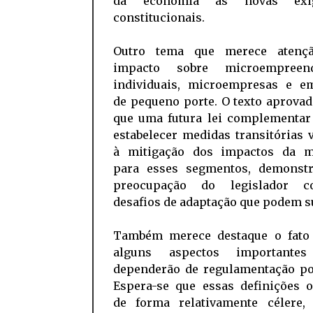
da economia às novas exig
constitucionais.
Outro tema que merece atenç
impacto sobre microempreend
individuais, microempresas e e
de pequeno porte. O texto aprova
que uma futura lei complementar
estabelecer medidas transitórias 
à mitigação dos impactos da 
para esses segmentos, demonst
preocupação do legislador 
desafios de adaptação que podem su
Também merece destaque o fato
alguns aspectos importantes
dependerão de regulamentação pos
Espera-se que essas definições 
de forma relativamente célere,