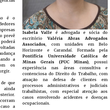
ências
ão é o
edores
mpresas
Isabela Valle
é advogada e sócia do
do prevê
escritório
Valéria Abras Advogados
 poderá
Associados
, com unidades em Belo
voltadas
Horizonte e Carandaí. Formada pela
mudança
Pontifícia Universidade Católica de
rando a
Minas Gerais (PUC Minas)
, possui
com os
experiência nas áreas consultiva e
rgir.
contenciosa do Direito do Trabalho, com
atuação na defesa de clientes em
 de que
processos administrativos e judiciais
 ainda
trabalhistas, com especial atenção aos
terior.
casos envolvendo acidentes e doenças
ocorram
ocupacionais.
 caso a