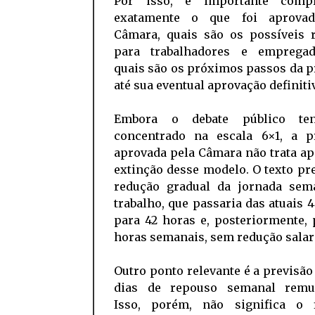
Por isso, é importante compr
exatamente o que foi aprovad
Câmara, quais são os possíveis r
para trabalhadores e emprega
quais são os próximos passos da 
até sua eventual aprovação definiti
Embora o debate público te
concentrado na escala 6×1, a p
aprovada pela Câmara não trata a
extinção desse modelo. O texto p
redução gradual da jornada sem
trabalho, que passaria das atuais 
para 42 horas e, posteriormente,
horas semanais, sem redução salari
Outro ponto relevante é a previsão
dias de repouso semanal remu
Isso, porém, não significa o