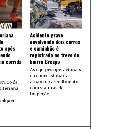
teriana
Acidente grave
de
envolvendo dois carros
to após
e caminhão é
vendo
registrado no trevo do
na corrida
bairro Crespo
As equipes operacionais
da concessionária
atuam no atendimento
NTONós,
com viaturas de
biteriana
inspeção,
ualquer