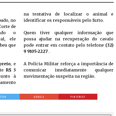
na tentativa de localizar o animal e
bado, no
identificar os responsáveis pelo furto.
Corte de
undo o
Quem tiver qualquer informação que
al, ele
possa ajudar na recuperação do cavalo
ebeu que
pode entrar em contato pelo telefone
(32)
9 9105-2227
.
preto
, e
A Polícia Militar reforça a importância de
nte
R$ 3
comunicar imediatamente qualquer
junto à
movimentação suspeita na região.
reamento
TTER
GOOGLE
PINTEREST