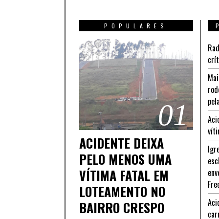
POPULARES
Rad
crí
Mai
rod
pel
01
Aci
vít
ACIDENTE DEIXA
Igr
PELO MENOS UMA
esc
VÍTIMA FATAL EM
env
Fre
LOTEAMENTO NO
Aci
BAIRRO CRESPO
car