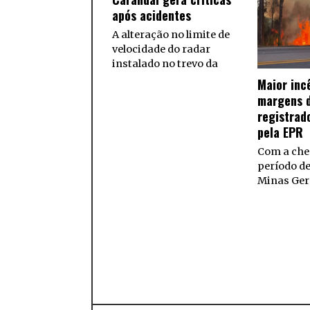
após acidentes
A alteração no limite de
velocidade do radar
instalado no trevo da
Maior inc
margens d
registrad
pela EPR
Com a che
período d
Minas Ger