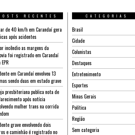
POSTS RECENTES
CATEGORIAS
ar de 40 km/h em Carandaí gera
Brasil
ticas após acidentes
Cidade
or incêndio as margens da
Colunistas
ovia foi registrado em Carandaí
a EPR
Destaques
dente em Carandaí envolveu 13
Entretenimento
imas sendo duas em estado grave
Esportes
eja presbiteriana publica nota de
Minas Gerais
larecimento após notícia
olvendo mulher trans na corrida
Política
edom
Região
dente grave envolvendo dois
Sem categoria
ros e caminhão é registrado no