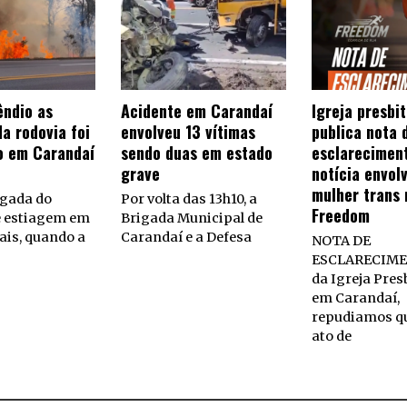
êndio as
Acidente em Carandaí
Igreja presbi
a rodovia foi
envolveu 13 vítimas
publica nota 
o em Carandaí
sendo duas em estado
esclarecimen
grave
notícia envol
mulher trans 
gada do
Por volta das 13h10, a
Freedom
e estiagem em
Brigada Municipal de
ais, quando a
Carandaí e a Defesa
NOTA DE
ESCLARECIME
da Igreja Pres
em Carandaí,
repudiamos q
ato de