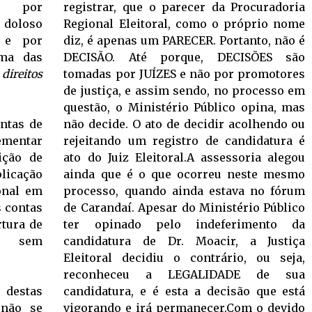
as por
registrar, que o parecer da Procuradoria
o doloso
Regional Eleitoral, como o próprio nome
a e por
diz, é apenas um PARECER. Portanto, não é
uma das
DECISÃO. Até porque, DECISÕES são
ireitos
tomadas por JUÍZES e não por promotores
de justiça, e assim sendo, no processo em
questão, o Ministério Público opina, mas
ontas de
não decide. O ato de decidir acolhendo ou
lementar
rejeitando um registro de candidatura é
eição de
ato do Juiz Eleitoral.A assessoria alegou
plicação
ainda que é o que ocorreu neste mesmo
onal em
processo, quando ainda estava no fórum
s contas
de Carandaí. Apesar do Ministério Público
tura de
ter opinado pelo indeferimento da
is sem
candidatura de Dr. Moacir, a Justiça
Eleitoral decidiu o contrário, ou seja,
reconheceu a LEGALIDADE de sua
 destas
candidatura, e é esta a decisão que está
“não se
vigorando e irá permanecer.Com o devido