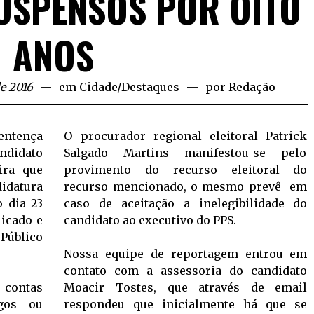
SUSPENSOS POR OITO
ANOS
e 2016
em
Cidade
/
Destaques
por
Redação
entença
O procurador regional eleitoral Patrick
ndidato
Salgado Martins manifestou-se pelo
ira que
provimento do recurso eleitoral do
didatura
recurso mencionado, o mesmo prevê em
 dia 23
caso de aceitação a inelegibilidade do
licado e
candidato ao executivo do PPS.
úblico
Nossa equipe de reportagem entrou em
contato com a assessoria do candidato
 contas
Moacir Tostes, que através de email
rgos ou
respondeu que inicialmente há que se