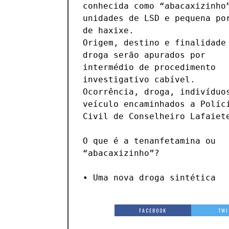
conhecida como “abacaxizinho”
efeitos psicodélicos intens
unidades de LSD e pequena por
agitação, taquicardia
de haxixe. 

alucinações.

Origem, destino e finalidade 
droga serão apurados por 
• Perigos: É considerada muito 
intermédio de procedimento 
perigosa, com relatos de que pode 
investigativo cabível.

causar alucinações severas, 
Ocorrência, droga, indivíduos
psicose permanente e, em cas
veículo encaminhados a Políci
graves, levar à morte. Os efeito
Civil de Conselheiro Lafaiete
podem durar de 4 a 8 hor
O que é a tenanfetamina ou 
• Público-alvo e Venda: A droga 
“abacaxizinho”?

tem se popularizado em baladas de 
• Uma nova droga sintética 
FACEBOOK
TWI