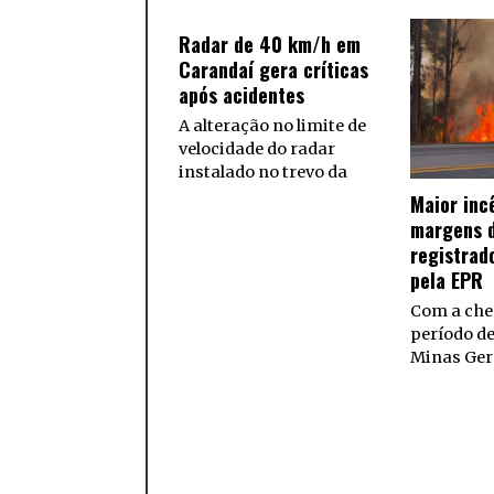
Radar de 40 km/h em
Carandaí gera críticas
após acidentes
A alteração no limite de
velocidade do radar
instalado no trevo da
Maior inc
margens d
registrad
pela EPR
Com a che
período d
Minas Ger