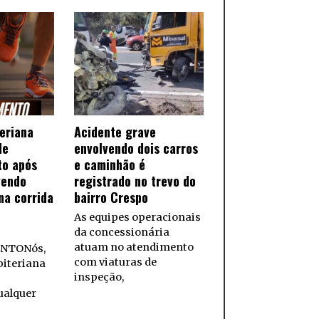
teriana
Acidente grave
de
envolvendo dois carros
to após
e caminhão é
vendo
registrado no trevo do
na corrida
bairro Crespo
As equipes operacionais
da concessionária
atuam no atendimento
NTONós,
com viaturas de
biteriana
inspeção,
ualquer