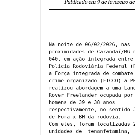
Publicado em 9 de fevereiro d
Na noite de 06/02/2026, nas 
Paulo, Goiás e Minas Gerais a 
proximidades de Carandaí/MG n
partir de 202
040, em ação integrada entre 
Polícia Rodoviária Federal (P
• Formato e Aparência: A dr
a Força integrada de combate 
um comprimido amarelo que simula
crime organizado (FICCO) a PR
formato e a cor de um pequen
realizou abordagem a uma Land
abacaxi
Rover Freelander ocupada por 
homens de 39 e 38 anos 
• Composição e Efeitos: Trata-se 
respectivamente, no sentido J
de uma espécie de ecsta
de Fora x BH da rodovia. 

sintético, com alta concentração 
Com eles, foram localizadas 2
de MDA (tenanfetamina) o
unidades de  tenanfetamina, 
substâncias similares, provocando 