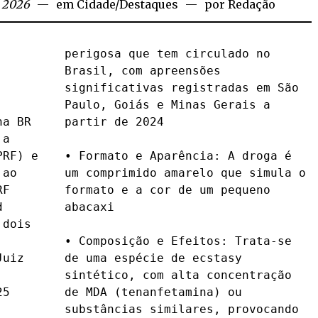
e 2026
em
Cidade
/
Destaques
por
Redação
perigosa que tem circulado no 
a BR 
4

a 
RF) e 
oga é 
ao 
 o 
F 
o 
 


dois 
uiz 
sy 
5 
u 