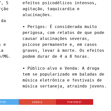
, 5 
os, 
ção 
 e 
da 
 e 
os 
a 
s 
/MG.

as.

música sertaneja, atraindo jovens.
TTER
GOOGLE
PINTEREST