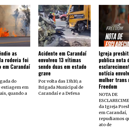
êndio as
Acidente em Carandaí
Igreja presbi
a rodovia foi
envolveu 13 vítimas
publica nota 
o em Carandaí
sendo duas em estado
esclarecimen
grave
notícia envol
mulher trans 
gada do
Por volta das 13h10, a
Freedom
e estiagem em
Brigada Municipal de
ais, quando a
Carandaí e a Defesa
NOTA DE
ESCLARECIME
da Igreja Pres
em Carandaí,
repudiamos q
ato de