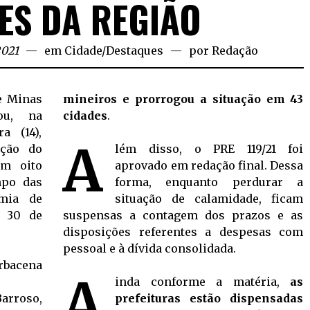
ES DA REGIÃO
2021
em
Cidade
/
Destaques
por
Redação
e Minas
mineiros e prorrogou a situação em 43
ou, na
cidades
.
a (14),
A
ação do
lém disso, o PRE 119/21 foi
em
oito
aprovado em redação final. Dessa
mpo das
forma,
enquanto perdurar a
mia de
situação de calamidade, ficam
é 30 de
suspensas a contagem dos prazos e as
disposições referentes a despesas com
pessoal e à dívida consolidada.
bacena
A
inda conforme a matéria,
as
Barroso,
prefeituras estão dispensadas