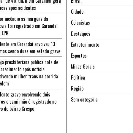
ar de 40 km/h em Carandaí gera
Brasil
ticas após acidentes
Cidade
or incêndio as margens da
Colunistas
ovia foi registrado em Carandaí
a EPR
Destaques
dente em Carandaí envolveu 13
Entretenimento
imas sendo duas em estado grave
Esportes
eja presbiteriana publica nota de
Minas Gerais
larecimento após notícia
olvendo mulher trans na corrida
Política
edom
Região
dente grave envolvendo dois
Sem categoria
ros e caminhão é registrado no
vo do bairro Crespo