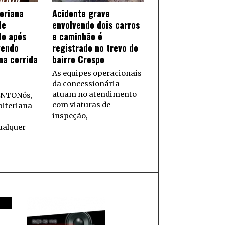
teriana
Acidente grave
de
envolvendo dois carros
to após
e caminhão é
vendo
registrado no trevo do
na corrida
bairro Crespo
As equipes operacionais
da concessionária
atuam no atendimento
NTONós,
com viaturas de
biteriana
inspeção,
ualquer