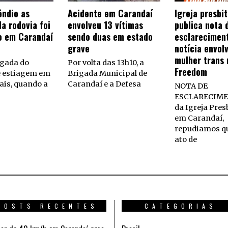
êndio as
Acidente em Carandaí
Igreja presbi
a rodovia foi
envolveu 13 vítimas
publica nota 
o em Carandaí
sendo duas em estado
esclarecimen
grave
notícia envol
mulher trans 
gada do
Por volta das 13h10, a
Freedom
e estiagem em
Brigada Municipal de
ais, quando a
Carandaí e a Defesa
NOTA DE
ESCLARECIME
da Igreja Pres
em Carandaí,
repudiamos q
ato de
POSTS RECENTES
CATEGORIAS