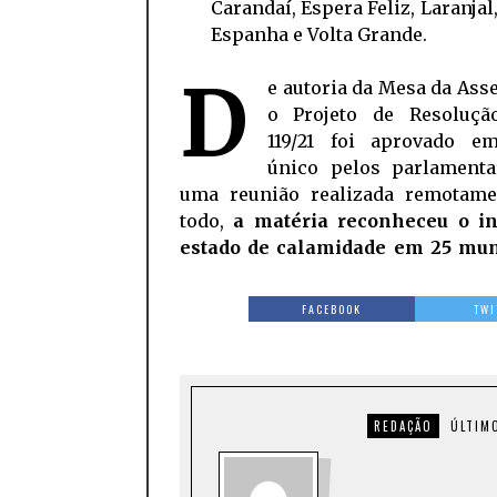
Carandaí, Espera Feliz, Laranjal
Espanha e Volta Grande.
D
e autoria da Mesa da Ass
o
Projeto de Resoluçã
119/21 foi aprovado e
único pelos parlament
uma reunião realizada remotame
todo,
a matéria reconheceu o in
estado de calamidade em 25 mun
FACEBOOK
TWI
REDAÇÃO
ÚLTIM