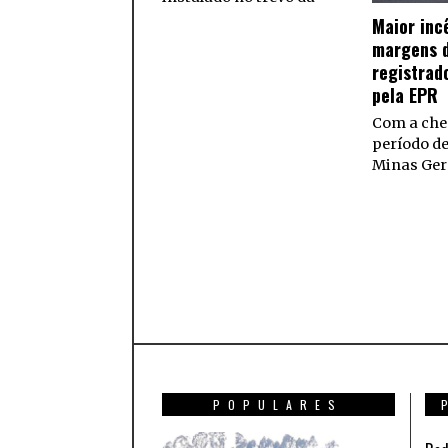
Maior inc
margens d
registrad
pela EPR
Com a che
período d
Minas Ger
POPULARES