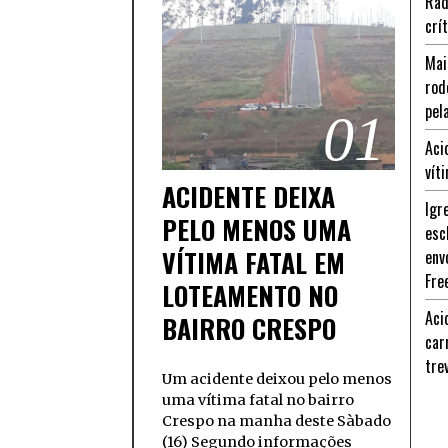
Rad
crí
Mai
rod
pel
01
Aci
vít
ACIDENTE DEIXA
Igr
PELO MENOS UMA
esc
VÍTIMA FATAL EM
env
Fre
LOTEAMENTO NO
Aci
BAIRRO CRESPO
car
tre
Um acidente deixou pelo menos
uma vítima fatal no bairro
Crespo na manha deste Sàbado
(16) Segundo informações