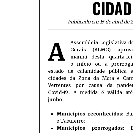
CIDAD
Publicado em 15 de abril de 
A
Assembleia Legislativa d
Gerais (ALMG) aprov
manhã desta quarta-feir
o
início ou a prorrog
estado de calamidade pública
cidades da Zona da Mata e Ca
Vertentes por causa da pande
Covid-19
. A medida é válida at
junho.
Municípios reconhecidos:
Bar
e Tabuleiro;
Municípios prorrogados: