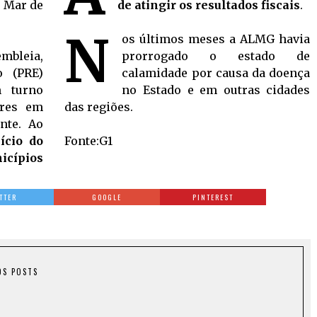
, Mar de
de atingir os resultados fiscais
.
N
os últimos meses a ALMG havia
embleia,
prorrogado o estado de
o (PRE)
calamidade por causa da doença
m turno
no Estado e em outras cidades
ares em
das regiões.
nte
. Ao
ício do
Fonte:G1
icípios
TTER
GOOGLE
PINTEREST
OS POSTS