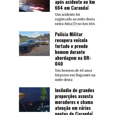
após acidente no km
664 em Carandaí
Um acidente foi
registrado na noite desta
sexta-feira (7) no km 664
Polícia Militar
recupera veículo
furtado e prende
homem durante
abordagem na BR-
040
Um homem de 40 anos
foi preso em flagrante na
noite desta
Incêndio de grandes
proporções assusta
moradores e chama
atenção em vários
pontos de Carandaí