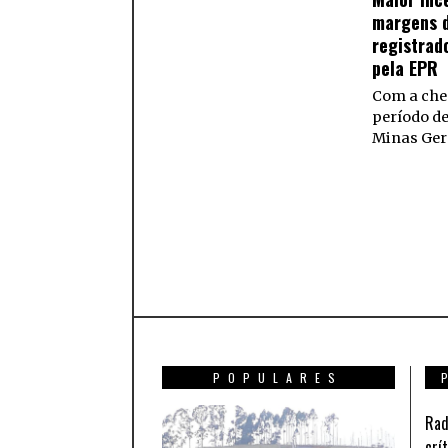
margens d
registrad
pela EPR
Com a che
período d
Minas Ger
POPULARES
Rad
crí