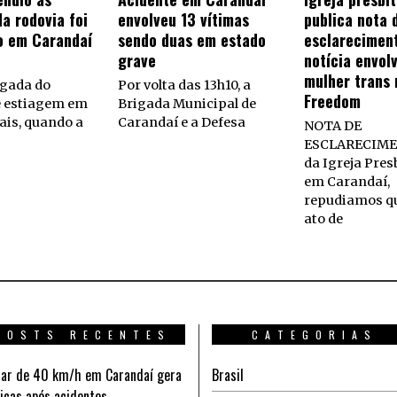
a rodovia foi
envolveu 13 vítimas
publica nota 
o em Carandaí
sendo duas em estado
esclarecimen
grave
notícia envol
mulher trans 
gada do
Por volta das 13h10, a
Freedom
e estiagem em
Brigada Municipal de
ais, quando a
Carandaí e a Defesa
NOTA DE
ESCLARECIME
da Igreja Pres
em Carandaí,
repudiamos q
ato de
POSTS RECENTES
CATEGORIAS
ar de 40 km/h em Carandaí gera
Brasil
ticas após acidentes