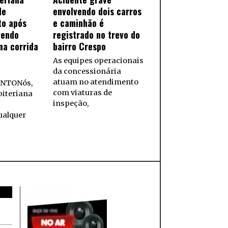
de
envolvendo dois carros
to após
e caminhão é
vendo
registrado no trevo do
na corrida
bairro Crespo
As equipes operacionais
da concessionária
atuam no atendimento
NTONós,
com viaturas de
biteriana
inspeção,
ualquer