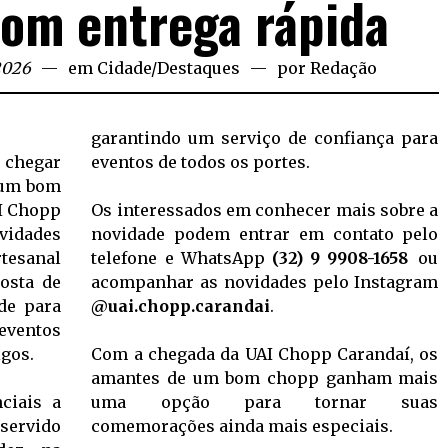
com entrega rápida
2026
em
Cidade
/
Destaques
por
Redação
garantindo um serviço de confiança para
 chegar
eventos de todos os portes.
 um bom
I Chopp
Os interessados em conhecer mais sobre a
ividades
novidade podem entrar em contato pelo
tesanal
telefone e WhatsApp
(32) 9 9908-1658
ou
osta de
acompanhar as novidades pelo Instagram
ade para
@uai.chopp.carandai
.
ventos
igos.
Com a chegada da UAI Chopp Carandaí, os
amantes de um bom chopp ganham mais
ciais a
uma opção para tornar suas
ervido
comemorações ainda mais especiais.