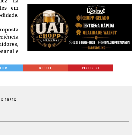
dez na
ntes em
odidade.
proposta
iência
dores,
esanal e
TTER
GOOGLE
PINTEREST
OS POSTS