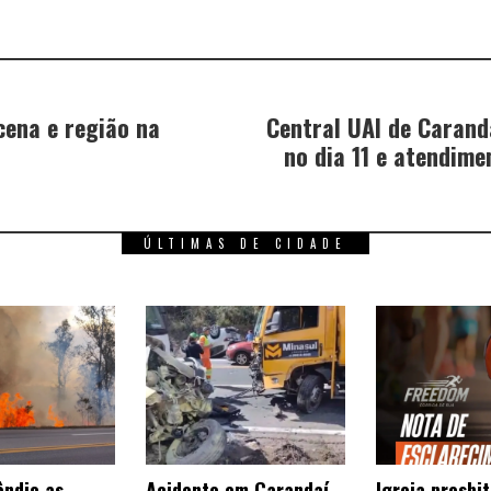
cena e região na
Central UAI de Caranda
no dia 11 e atendim
ÚLTIMAS DE CIDADE
êndio as
Acidente em Carandaí
Igreja presbi