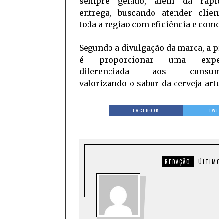
sempre gelado, além da rapi
entrega, buscando atender clie
toda a região com eficiência e com
Segundo a divulgação da marca, a 
é proporcionar uma exper
diferenciada aos consumi
valorizando o sabor da cerveja art
FACEBOOK
TWI
REDAÇÃO
ÚLTIM