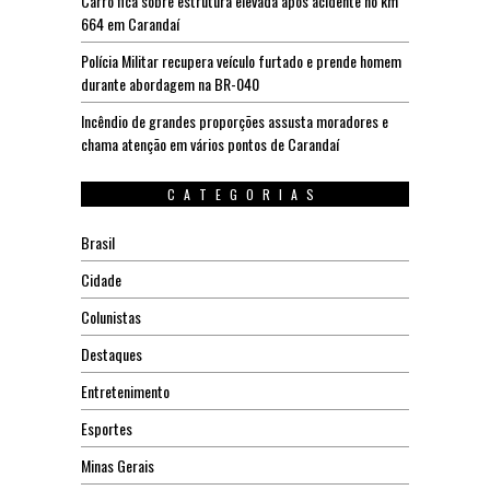
Carro fica sobre estrutura elevada após acidente no km
664 em Carandaí
Polícia Militar recupera veículo furtado e prende homem
durante abordagem na BR-040
Incêndio de grandes proporções assusta moradores e
chama atenção em vários pontos de Carandaí
CATEGORIAS
Brasil
Cidade
Colunistas
Destaques
Entretenimento
Esportes
Minas Gerais