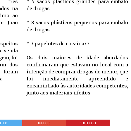
, três
* 5 sacos plásticos grandes para embalo
ados na
de drogas
ximo ao
or João
* 8 sacos plásticos pequenos para embalo
de drogas
uspeitos
* 7 papelotes de cocaína.O
 e venda
gem, foi
Os dois maiores de idade abordados
 um dos
confirmaram que estavam no local com a
intenção de comprar drogas do menor, que
:
foi imediatamente apreendido e
encaminhado às autoridades competentes,
junto aos materiais ilícitos.
TTER
GOOGLE
PINTEREST