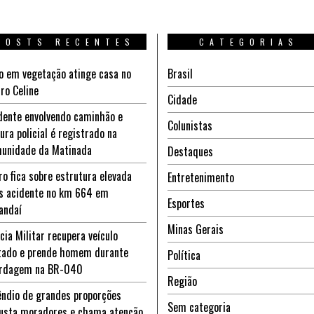
POSTS RECENTES
CATEGORIAS
o em vegetação atinge casa no
Brasil
rro Celine
Cidade
dente envolvendo caminhão e
Colunistas
tura policial é registrado na
unidade da Matinada
Destaques
ro fica sobre estrutura elevada
Entretenimento
s acidente no km 664 em
Esportes
andaí
Minas Gerais
ícia Militar recupera veículo
tado e prende homem durante
Política
rdagem na BR-040
Região
êndio de grandes proporções
Sem categoria
usta moradores e chama atenção