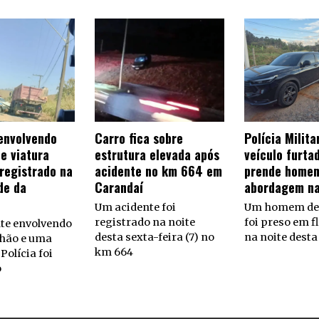
envolvendo
Carro fica sobre
Polícia Milit
e viatura
estrutura elevada após
veículo furta
 registrado na
acidente no km 664 em
prende homem
de da
Carandaí
abordagem n
Um acidente foi
Um homem de 
registrado na noite
foi preso em f
te envolvendo
desta sexta-feira (7) no
na noite desta
hão e uma
km 664
Polícia foi
o