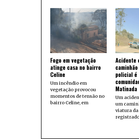
Fogo em vegetação
Acidente 
atinge casa no bairro
caminhão 
Celine
policial é
comunida
Um incêndio em
Matinada
vegetação provocou
momentos de tensão no
Um aciden
bairro Celine, em
um camin
viatura da 
registrad