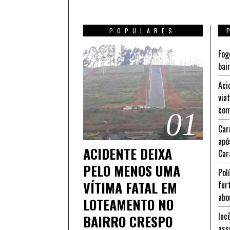
POPULARES
Fog
bai
Aci
via
com
01
Car
apó
ACIDENTE DEIXA
Car
PELO MENOS UMA
Pol
VÍTIMA FATAL EM
fur
abo
LOTEAMENTO NO
Inc
BAIRRO CRESPO
ass