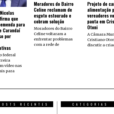
Moradores do Bairro
Projeto de ca
Celine reclamam de
alimentação 
Nicolas
esgoto estourado e
vereadores vo
afirma que
cobram solução
pauta em Cris
 emenda para
Otoni
Moradores do Bairro
e Carandaí
Celine voltaram a
A Câmara Muni
so por
enfrentar problemas
Cristiano Oton
com a rede de
discutir a cria
ativas
 federal
rreira
um vídeo nas
ais para
POSTS RECENTES
CATEGORIAS