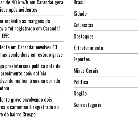
ar de 40 km/h em Carandaí gera
Brasil
ticas após acidentes
Cidade
or incêndio as margens da
Colunistas
ovia foi registrado em Carandaí
a EPR
Destaques
dente em Carandaí envolveu 13
Entretenimento
imas sendo duas em estado grave
Esportes
eja presbiteriana publica nota de
Minas Gerais
larecimento após notícia
olvendo mulher trans na corrida
Política
edom
Região
dente grave envolvendo dois
Sem categoria
ros e caminhão é registrado no
vo do bairro Crespo