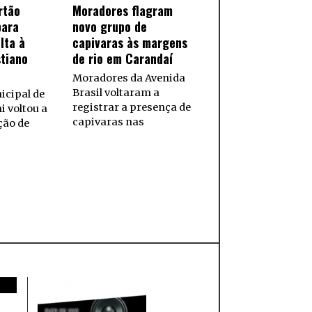
rtão
Moradores flagram
para
novo grupo de
lta à
capivaras às margens
tiano
de rio em Carandaí
Moradores da Avenida
Brasil voltaram a
cipal de
registrar a presença de
i voltou a
capivaras nas
ção de