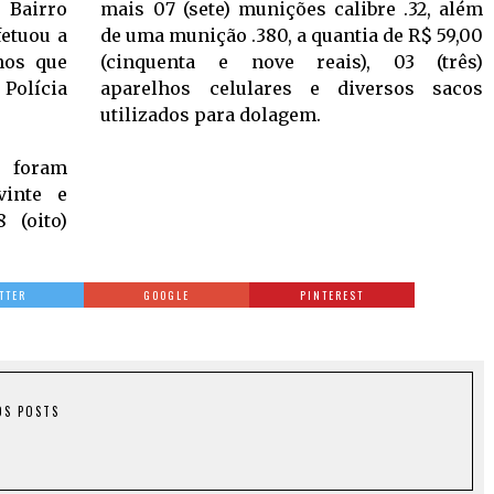
 Bairro
mais 07 (sete) munições calibre .32, além
fetuou a
de uma munição .380, a quantia de R$ 59,00
nos que
(cinquenta e nove reais), 03 (três)
Polícia
aparelhos celulares e diversos sacos
utilizados para dolagem.
 foram
vinte e
 (oito)
TTER
GOOGLE
PINTEREST
OS POSTS