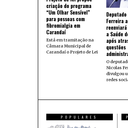
criação do programa
“Um Olhar Sensível”
Deputado 
para pessoas com
Ferreira 
fibromialgia em
reenviará
Carandaí
a Saúde d
após atra
Está em tramitação na
questões
Câmara Municipal de
Carandaí o Projeto de Lei
administr
O deputado
Nicolas Fe
divulgou 
redes soci
POPULARES