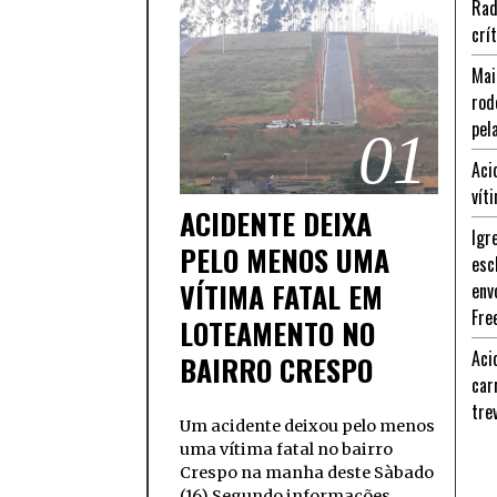
Rad
crí
Mai
rod
pel
01
Aci
vít
ACIDENTE DEIXA
Igr
PELO MENOS UMA
esc
VÍTIMA FATAL EM
env
Fre
LOTEAMENTO NO
Aci
BAIRRO CRESPO
car
tre
Um acidente deixou pelo menos
uma vítima fatal no bairro
Crespo na manha deste Sàbado
(16) Segundo informações