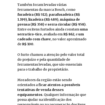
Também foram levadas várias
ferramentas da marca Bosch, como
furadeira (R$ 512)
,
parafusadeira (R$
1.199)
,
lixadeira (R$ 489)
,
máquina de
prensa (R$ 358)
e
serra circular (R$ 958)
.
Entre os itens furtados ainda constam
uma
serra tico-tico
, avaliada em
R$ 862
, e
um
cadeado com chave
, no valor aproximado
de
R$ 100
.
O furto chamou a atenção pelo valor total
do prejuízo e pela quantidade de
ferramentas levadas, que são essenciais
para o trabalho do proprietário.
Moradores da região estão sendo
orientados a
ficar atentos a possíveis
tentativas de venda desses
equipamentos
. Qualquer informação que
possa ajudar na identificação dos
responsáveis ou na recuperação dos itens