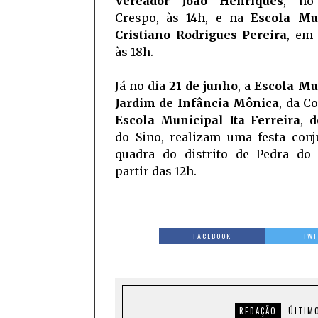
Vereador João Henriques
, no
Crespo, às 14h, e na
Escola Mu
Cristiano Rodrigues Pereira
, em
às 18h.
Já no dia
21 de junho
, a
Escola Mu
Jardim de Infância Mônica
, da Co
Escola Municipal Ita Ferreira
, 
do Sino, realizam uma festa conj
quadra do distrito de Pedra do 
partir das 12h.
FACEBOOK
TWI
REDAÇÃO
ÚLTIM