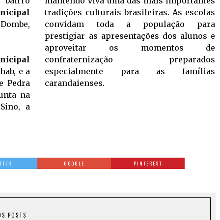
 bairro
mantendo viva uma das mais importantes
nicipal
tradições culturais brasileiras. As escolas
 Dombe,
convidam toda a população para
prestigiar as apresentações dos alunos e
aproveitar os momentos de
nicipal
confraternização preparados
hab, e a
especialmente para as famílias
de Pedra
carandaienses.
unta na
Sino, a
TTER
GOOGLE
PINTEREST
OS POSTS