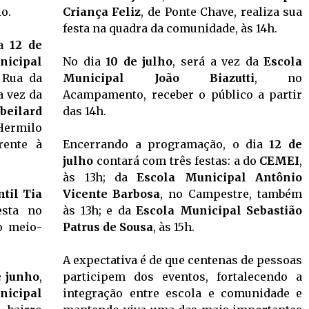
o.
Criança Feliz
, de Ponte Chave, realiza sua
festa na quadra da comunidade, às 14h.
ia
12 de
nicipal
No dia
10 de julho
, será a vez da
Escola
a Rua da
Municipal João Biazutti
, no
 a vez da
Acampamento, receber o público a partir
eilard
das 14h.
 Hermilo
rente à
Encerrando a programação, o dia
12 de
julho
contará com três festas: a do
CEMEI
,
às 13h; da
Escola Municipal Antônio
ntil Tia
Vicente Barbosa
, no Campestre, também
sta no
às 13h; e da
Escola Municipal Sebastião
o meio-
Patrus de Sousa
, às 15h.
A expectativa é de que centenas de pessoas
e junho
,
participem dos eventos, fortalecendo a
icipal
integração entre escola e comunidade e