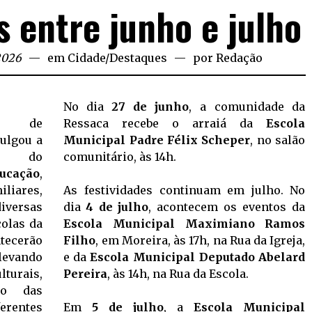
s entre junho e julho
2026
em
Cidade
/
Destaques
por
Redação
No dia
27 de junho
, a comunidade da
pal de
Ressaca recebe o arraiá da
Escola
ulgou a
Municipal Padre Félix Scheper
, no salão
al do
comunitário, às 14h.
ducação
,
iares,
As festividades continuam em julho. No
iversas
dia
4 de julho
, acontecem os eventos da
colas da
Escola Municipal Maximiano Ramos
tecerão
Filho
, em Moreira, às 17h, na Rua da Igreja,
 levando
e da
Escola Municipal Deputado Abelard
lturais,
Pereira
, às 14h, na Rua da Escola.
ão das
erentes
Em
5 de julho
, a
Escola Municipal